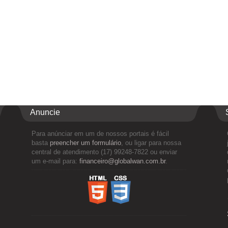
Anuncie
Para anúnciar em um de nossos portais é fácil
basta
preencher um formulário
, ou ligar para nossa
central de atendimento (17) 99248-7822 ou enviar
um e-mail para:
financeiro@globalwan.com.br
.