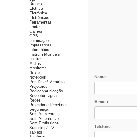
Drones
Elétrica
Eletrônica
Eletrônicos
Ferramentas
Fontes
Games
GPS
Iluminação
Impressoras
Informática
Instrum Musicais
Lustres
Midias
Monitores
Nextel
Nome:
Notebook
Pen Drive/ Memória
Projetores
Radiocomunicação
Receptor Digital
Redes
E-mail:
Roteador e Repetidor
Segurança
Som Ambiente
Som Automotivo
Som Profissional
Telefone:
Suporte p/ TV
Tablets
Telefonia