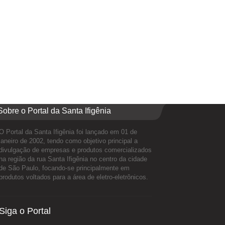
Sobre o Portal da Santa Ifigênia
O Portal da Santa Ifigênia foi lançado em 01 de
janeiro de 2002, tendo como objetivo principal a
divulgação de empresas e produtos comercializados
na região da rua Santa Ifigênia no centro da cidade
de São Paulo, focando-se principalmente em
produtos voltados para a área de eletro-eletrônicos.
Siga o Portal