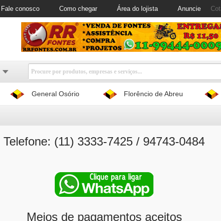
Fale conosco
Como chegar
Área do lojista
Anuncie
Cot
General Osório
Florêncio de Abreu
Telefone: (11) 3333-7425 / 94743-0484
Meios de pagamentos aceitos