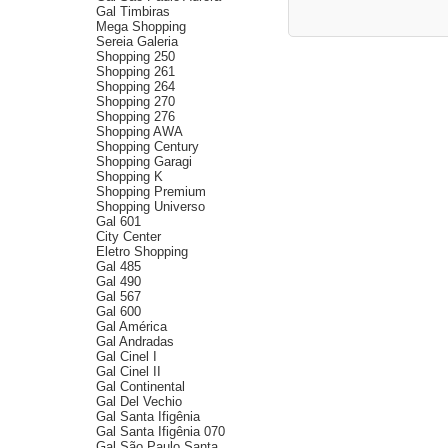
Gal Timbiras
Mega Shopping
Sereia Galeria
Shopping 250
Shopping 261
Shopping 264
Shopping 270
Shopping 276
Shopping AWA
Shopping Century
Shopping Garagi
Shopping K
Shopping Premium
Shopping Universo
Gal 601
City Center
Eletro Shopping
Gal 485
Gal 490
Gal 567
Gal 600
Gal América
Gal Andradas
Gal Cinel I
Gal Cinel II
Gal Continental
Gal Del Vechio
Gal Santa Ifigênia
Gal Santa Ifigênia 070
Gal São Paulo Santa