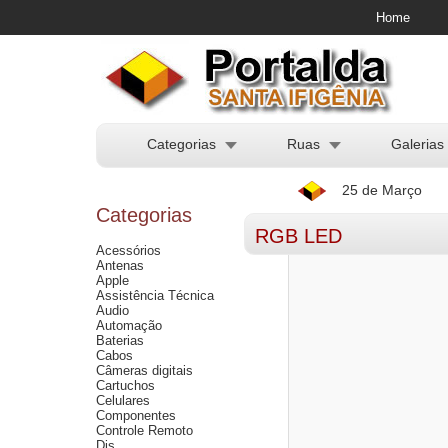
Home
Categorias
Ruas
Galerias
25 de Março
Categorias
RGB LED
Acessórios
Antenas
Apple
Assistência Técnica
Audio
Automação
Baterias
Cabos
Câmeras digitais
Cartuchos
Celulares
Componentes
Controle Remoto
Djs