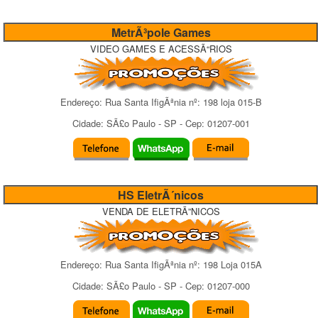
MetrÃ³pole Games
VIDEO GAMES E ACESSÃ“RIOS
Endereço:
Rua Santa IfigÃªnia
nº:
198 loja 015-B
Cidade:
SÃ£o Paulo
-
SP
- Cep:
01207-001
HS EletrÃ´nicos
VENDA DE ELETRÃ”NICOS
Endereço:
Rua Santa IfigÃªnia
nº:
198 Loja 015A
Cidade:
SÃ£o Paulo
-
SP
- Cep:
01207-000