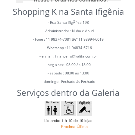
Shopping K na Santa Ifigênia
- Rua Santa IfigÃªnia 198
- Administrador : Nuha e Abud
- Fone : 11 98374-7081 â€“ 11 98994-6019
- Whatsapp : 11 94834-6716
- e_mail : financeiro@kalifa.com.br
- seg a sex : 08:00 ás 18:00
- sábado : 08:00 ás 13:00
- domingo : Fechado ás Fechado
Serviços dentro da Galeria
Listando: 1 à 10 de 19 lojas
Próxima
Última