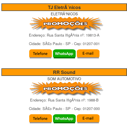
TJ EletrÃ´nicos
ELETRÃ”NICOS
Endereço:
Rua Santa IfigÃªnia
nº:
19813-A
Cidade:
SÃ£o Paulo
-
SP
- Cep:
01207-001
RR Sound
SOM AUTOMOTIVO
Endereço:
Rua Santa IfigÃªnia
nº:
1988-B
Cidade:
SÃ£o Paulo
-
SP
- Cep:
01207-000