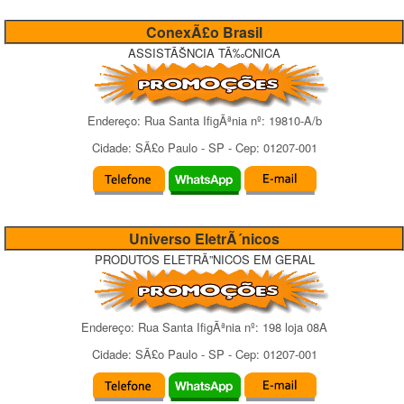
ConexÃ£o Brasil
ASSISTÃŠNCIA TÃ‰CNICA
Endereço:
Rua Santa IfigÃªnia
nº:
19810-A/b
Cidade:
SÃ£o Paulo
-
SP
- Cep:
01207-001
Universo EletrÃ´nicos
PRODUTOS ELETRÃ”NICOS EM GERAL
Endereço:
Rua Santa IfigÃªnia
nº:
198 loja 08A
Cidade:
SÃ£o Paulo
-
SP
- Cep:
01207-001