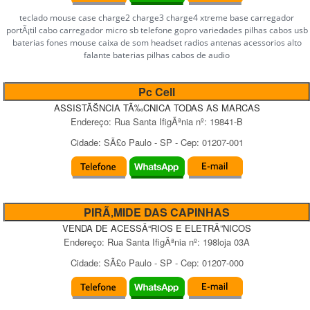
teclado mouse case charge2 charge3 charge4 xtreme base carregador
portÃ¡til cabo carregador micro sb telefone gopro variedades pilhas cabos usb
baterias fones mouse caixa de som headset radios antenas acessorios alto
falante baterias pilhas cabos de audio
Pc Cell
ASSISTÃŠNCIA TÃ‰CNICA TODAS AS MARCAS
Endereço:
Rua Santa IfigÃªnia
nº:
19841-B
Cidade:
SÃ£o Paulo
-
SP
- Cep:
01207-001
PIRÃ‚MIDE DAS CAPINHAS
VENDA DE ACESSÃ“RIOS E ELETRÃ”NICOS
Endereço:
Rua Santa IfigÃªnia
nº:
198loja 03A
Cidade:
SÃ£o Paulo
-
SP
- Cep:
01207-000