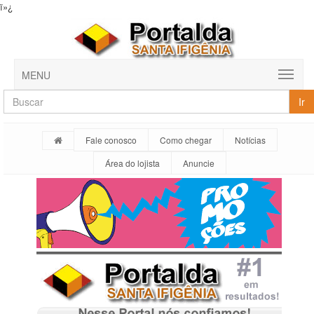
ï»¿
MENU
Ir
Fale conosco
Como chegar
Notícias
Área do lojista
Anuncie