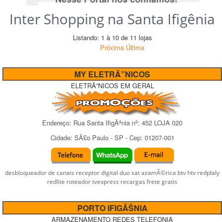
Inter Shopping na Santa Ifigênia
Listando: 1 à 10 de 11 lojas
Próxima
Última
MY ELETRÃ”NICOS
ELETRÃ”NICOS EM GERAL
Endereço:
Rua Santa IfigÃªnia
nº:
452 LOJA 020
Cidade:
SÃ£o Paulo
-
SP
- Cep:
01207-001
desbloqueador de canais receptor digital duo sat azamÃ©rica btv htv redplaly
redlite roteador tvexpress recargas frete gratis
PORTO IFIGÃŠNIA
ARMAZENAMENTO REDES TELEFONIA