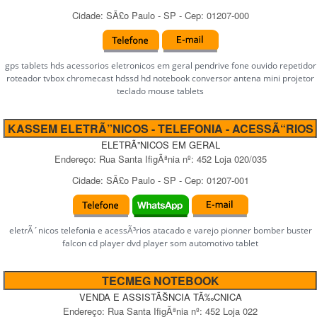
Cidade:
SÃ£o Paulo
-
SP
- Cep:
01207-000
gps tablets hds acessorios eletronicos em geral pendrive fone ouvido repetidor
roteador tvbox chromecast hdssd hd notebook conversor antena mini projetor
teclado mouse tablets
KASSEM ELETRÃ”NICOS - TELEFONIA - ACESSÃ“RIOS
ELETRÃ”NICOS EM GERAL
Endereço:
Rua Santa IfigÃªnia
nº:
452 Loja 020/035
Cidade:
SÃ£o Paulo
-
SP
- Cep:
01207-001
eletrÃ´nicos telefonia e acessÃ³rios atacado e varejo pionner bomber buster
falcon cd player dvd player som automotivo tablet
TECMEG NOTEBOOK
VENDA E ASSISTÃŠNCIA TÃ‰CNICA
Endereço:
Rua Santa IfigÃªnia
nº:
452 Loja 022