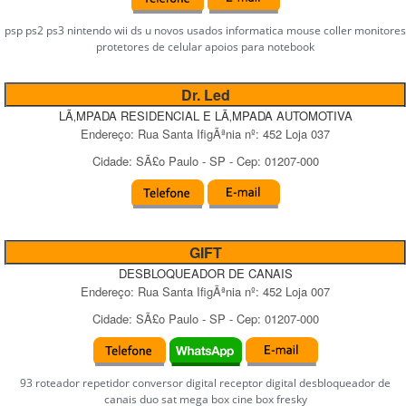
psp ps2 ps3 nintendo wii ds u novos usados informatica mouse coller monitores
protetores de celular apoios para notebook
Dr. Led
LÃ‚MPADA RESIDENCIAL E LÃ‚MPADA AUTOMOTIVA
Endereço:
Rua Santa IfigÃªnia
nº:
452 Loja 037
Cidade:
SÃ£o Paulo
-
SP
- Cep:
01207-000
GIFT
DESBLOQUEADOR DE CANAIS
Endereço:
Rua Santa IfigÃªnia
nº:
452 Loja 007
Cidade:
SÃ£o Paulo
-
SP
- Cep:
01207-000
93 roteador repetidor conversor digital receptor digital desbloqueador de
canais duo sat mega box cine box fresky