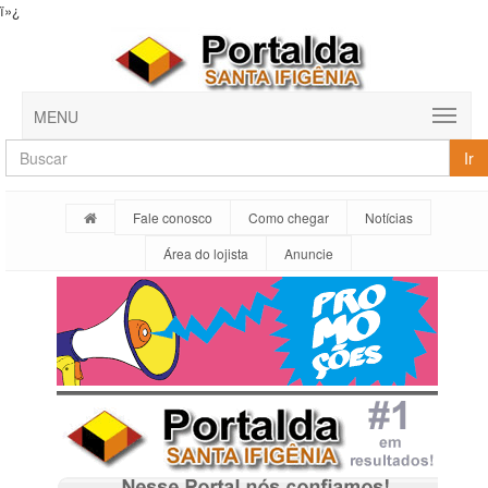
ï»¿
MENU
Ir
Fale conosco
Como chegar
Notícias
Área do lojista
Anuncie