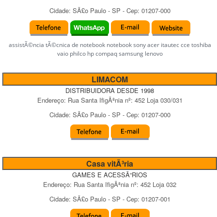
Cidade:
SÃ£o Paulo
-
SP
- Cep:
01207-000
assistÃ©ncia tÃ©cnica de notebook notebook sony acer itautec cce toshiba
vaio philco hp compaq samsung lenovo
LIMACOM
DISTRIBUIDORA DESDE 1998
Endereço:
Rua Santa IfigÃªnia
nº:
452 Loja 030/031
Cidade:
SÃ£o Paulo
-
SP
- Cep:
01207-000
Casa vitÃ³ria
GAMES E ACESSÃ“RIOS
Endereço:
Rua Santa IfigÃªnia
nº:
452 Loja 032
Cidade:
SÃ£o Paulo
-
SP
- Cep:
01207-001