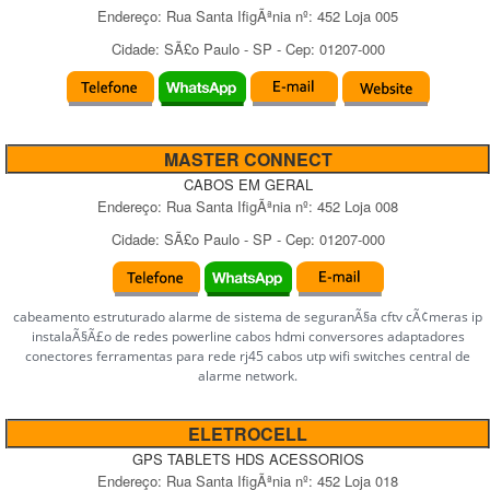
Endereço:
Rua Santa IfigÃªnia
nº:
452 Loja 005
Cidade:
SÃ£o Paulo
-
SP
- Cep:
01207-000
MASTER CONNECT
CABOS EM GERAL
Endereço:
Rua Santa IfigÃªnia
nº:
452 Loja 008
Cidade:
SÃ£o Paulo
-
SP
- Cep:
01207-000
cabeamento estruturado alarme de sistema de seguranÃ§a cftv cÃ¢meras ip
instalaÃ§Ã£o de redes powerline cabos hdmi conversores adaptadores
conectores ferramentas para rede rj45 cabos utp wifi switches central de
alarme network.
ELETROCELL
GPS TABLETS HDS ACESSORIOS
Endereço:
Rua Santa IfigÃªnia
nº:
452 Loja 018