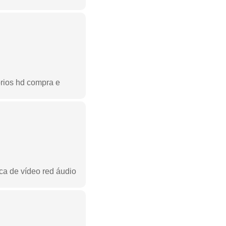
órios hd compra e
ca de vídeo red áudio