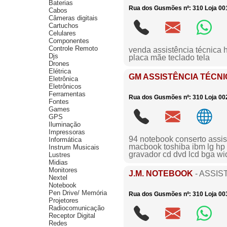
Baterias
Rua dos Gusmões nº: 310 Loja 001
Cabos
Câmeras digitais
Cartuchos
Celulares
Componentes
Controle Remoto
venda assistência técnica 
Djs
placa mãe teclado tela
Drones
Elétrica
GM ASSISTÊNCIA TÉCN
Eletrônica
Eletrônicos
Ferramentas
Rua dos Gusmões nº: 310 Loja 002
Fontes
Games
GPS
Iluminação
Impressoras
94 notebook conserto assis
Informática
macbook toshiba ibm lg hp 
Instrum Musicais
gravador cd dvd lcd bga w
Lustres
Midias
Monitores
J.M. NOTEBOOK
- ASSIS
Nextel
Notebook
Pen Drive/ Memória
Rua dos Gusmões nº: 310 Loja 003
Projetores
Radiocomunicação
Receptor Digital
Redes