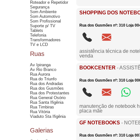
Roteador e Repetidor
Segurança
Som Ambiente
SHOPPING DOS NOTEB
Som Automotivo
Som Profissional
Rua dos Gusmões nº: 310 Loja 004
Suporte p/ TV
Tablets
Telefonia
Transformadores
TV e LCD
assistência técnica de not
Ruas
venda
Av Ipiranga
BOOKCENTER
- ASSIST
Av Rio Branco
Rua Aurora
Rua do Triunfo
Rua dos Gusmões nº: 310 Loja 006
Rua dos Andradas
Rua dos Gusmões
Rua dos Protestantes
Rua General Osório
Rua Santa Ifigênia
manutenção de notebook hp 
Rua Timbiras
placa mãe
Rua Vitória
Viaduto Sta Ifigênia
GF NOTEBOOKS
- NOTE
Galerias
Rua dos Gusmões nº: 310 Loja 007