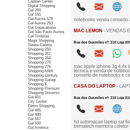
Capitan Center
Digital Shopping
Gal 260
Gal 555
Gal Aurora 178
notebooks venda conserto 
Gal Aurora 263
Gal Copacabana
MAC LEMON
- VENDAS E
Gal São Paulo Aurora
Gal Timbiras
Mega Shopping
Rua dos Gusmões nº: 310 Loja 009
Sereia Galeria
Shopping 250
Shopping 261
Shopping 264
Shopping 270
mac apple iphone 3g 4 4s i
Shopping 276
técnica e venda de notebo
Shopping AWA
conserto de notebooks e ce
Shopping Century
Shopping Garagi
Shopping K
CASA DO LAPTOP
- LAP
Shopping Premium
Shopping Universo
Gal 601
Rua dos Gusmões nº: 310 Loja 010
City Center
Eletro Shopping
Gal 485
Gal 490
Gal 567
hd automacao laptop sat fis
Gal 600
bematech memoria coletor 
Gal América