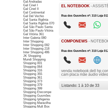
Gal Andradas
Gal Cinel I
EL NOTEBOOK
- ASSIST
Gal Cinel II
Gal Continental
Rua dos Gusmões nº: 310 Loja 011
Gal Del Vechio
Gal Santa Ifigênia
Gal Santa Ifigênia 070
Gal São Paulo Santa
Gal São Paulo Vitória
Gal Vitória 361
Inter Galeria 080
COMPONEWS
- NOTEBO
Inter Shopping
Inter Shopping 092
Inter Shopping 218
Rua dos Gusmões nº: 310 Loja 012
Inter Shopping 486
JK Shopping
Mundi Shopping
Shopping 001
Shopping 064
Shopping 316
venda notebook dell hp com
Shopping 355
cam placa mãe áudio víde
Shopping 361
Shopping 373
Shopping 379
Listando: 1 à 10 de 33
Shopping 399
Shopping Etecompe
Shopping Gusmões
Shopping Iphigenia
Shopping Maravilha
Shopping Mult Box