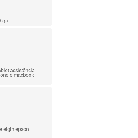
 bga
blet assistência
phone e macbook
te elgin epson