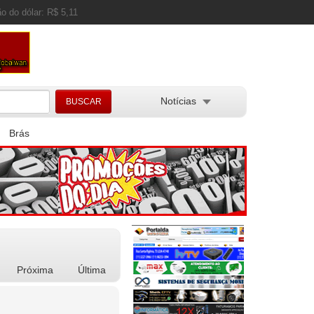
o do dólar: R$ 5,11
Notícias
Brás
Próxima
Última