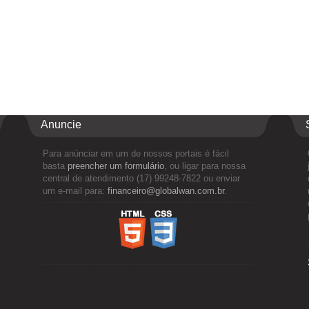
Anuncie
Para anúnciar em um de nossos portais é fácil
basta
preencher um formulário
, ou ligar para nossa
central de atendimento (17) 99248-7822 ou enviar
um e-mail para:
financeiro@globalwan.com.br
.