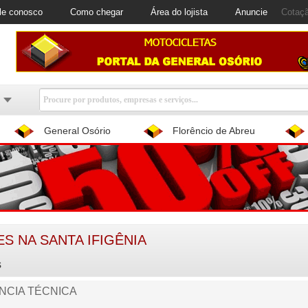
le conosco
Como chegar
Área do lojista
Anuncie
Cotaçã
General Osório
Florêncio de Abreu
 NA SANTA IFIGÊNIA
s
ÊNCIA TÉCNICA