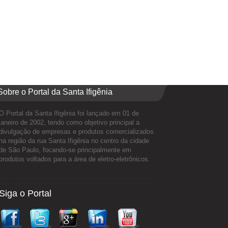
Sobre o Portal da Santa Ifigênia
O Portal da Santa Ifigênia foi lançado em 01 de
janeiro de 2002, tendo como objetivo principal a
divulgação de empresas e produtos comercializados
na região da rua Santa Ifigênia no centro da cidade
de São Paulo, focando-se principalmente em
produtos voltados para a área de eletro-eletrônicos.
Siga o Portal