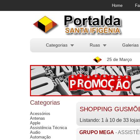
Home
Fa
Categorias
Ruas
Galerias
25 de Março
Categorias
SHOPPING GUSMÕES
Acessórios
Antenas
Listando: 1 à 10 de 33 loja
Apple
Assistência Técnica
GRUPO MEGA
- ASSIST
Audio
Automação