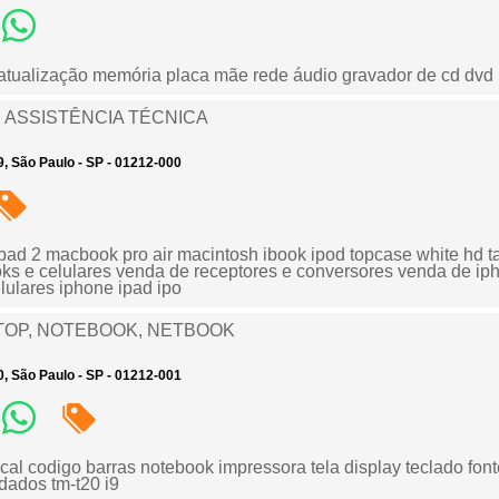
atualização memória placa mãe rede áudio gravador de cd dvd
 ASSISTÊNCIA TÉCNICA
, São Paulo - SP - 01212-000
pad 2 macbook pro air macintosh ibook ipod topcase white hd ta
oks e celulares venda de receptores e conversores venda de i
lulares iphone ipad ipo
TOP, NOTEBOOK, NETBOOK
, São Paulo - SP - 01212-001
cal codigo barras notebook impressora tela display teclado fon
dados tm-t20 i9