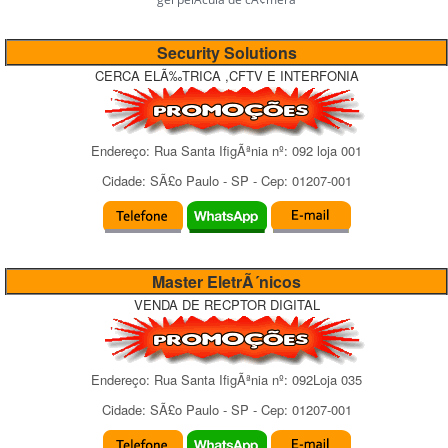
Security Solutions
CERCA ELÃ‰TRICA ,CFTV E INTERFONIA
Endereço:
Rua Santa IfigÃªnia
nº:
092 loja 001
Cidade:
SÃ£o Paulo
-
SP
- Cep:
01207-001
Master EletrÃ´nicos
VENDA DE RECPTOR DIGITAL
Endereço:
Rua Santa IfigÃªnia
nº:
092Loja 035
Cidade:
SÃ£o Paulo
-
SP
- Cep:
01207-001