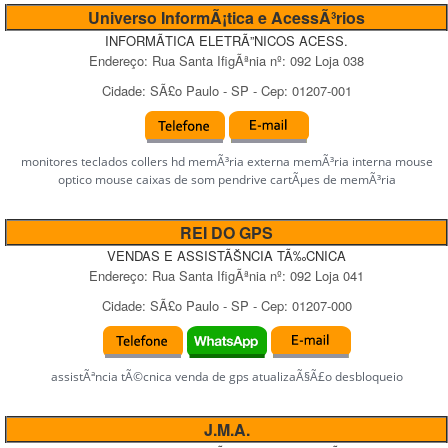
Universo InformÃ¡tica e AcessÃ³rios
INFORMÃTICA ELETRÃ”NICOS ACESS.
Endereço:
Rua Santa IfigÃªnia
nº:
092 Loja 038
Cidade:
SÃ£o Paulo
-
SP
- Cep:
01207-001
monitores teclados collers hd memÃ³ria externa memÃ³ria interna mouse
optico mouse caixas de som pendrive cartÃµes de memÃ³ria
REI DO GPS
VENDAS E ASSISTÃŠNCIA TÃ‰CNICA
Endereço:
Rua Santa IfigÃªnia
nº:
092 Loja 041
Cidade:
SÃ£o Paulo
-
SP
- Cep:
01207-000
assistÃªncia tÃ©cnica venda de gps atualizaÃ§Ã£o desbloqueio
J.M.A.