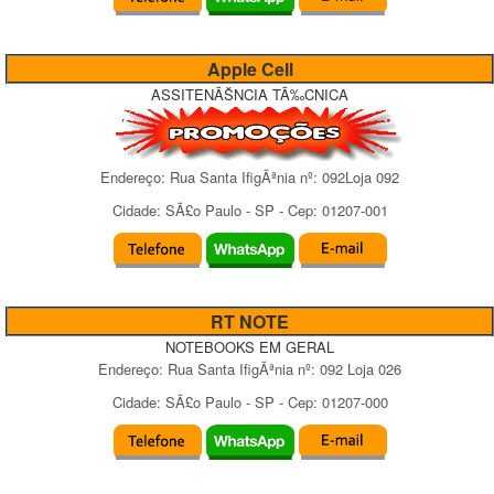
Apple Cell
ASSITENÃŠNCIA TÃ‰CNICA
Endereço:
Rua Santa IfigÃªnia
nº:
092Loja 092
Cidade:
SÃ£o Paulo
-
SP
- Cep:
01207-001
RT NOTE
NOTEBOOKS EM GERAL
Endereço:
Rua Santa IfigÃªnia
nº:
092 Loja 026
Cidade:
SÃ£o Paulo
-
SP
- Cep:
01207-000