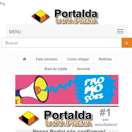
ï»¿
MENU
Ir
Fale conosco
Como chegar
Notícias
Área do lojista
Anuncie