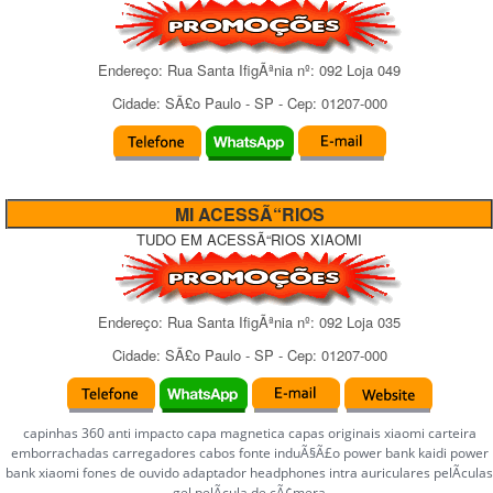
Endereço:
Rua Santa IfigÃªnia
nº:
092 Loja 049
Cidade:
SÃ£o Paulo
-
SP
- Cep:
01207-000
MI ACESSÃ“RIOS
TUDO EM ACESSÃ“RIOS XIAOMI
Endereço:
Rua Santa IfigÃªnia
nº:
092 Loja 035
Cidade:
SÃ£o Paulo
-
SP
- Cep:
01207-000
capinhas 360 anti impacto capa magnetica capas originais xiaomi carteira
emborrachadas carregadores cabos fonte induÃ§Ã£o power bank kaidi power
bank xiaomi fones de ouvido adaptador headphones intra auriculares pelÃ­culas
gel pelÃ­cula de cÃ¢mera