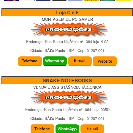
Loja C e F
MONTAGEM DE PC GAMER
Endereço:
Rua Santa IfigÃªnia
nº:
064 loja B-02
Cidade:
SÃ£o Paulo
-
SP
- Cep:
01207-001
SNAKE NOTEBOOKS
VENDA E ASSISTÃŠNCIA TÃ‰CNICA
Endereço:
Rua Santa IfigÃªnia
nº:
064 Loja 005D
Cidade:
SÃ£o Paulo
-
SP
- Cep:
01207-001