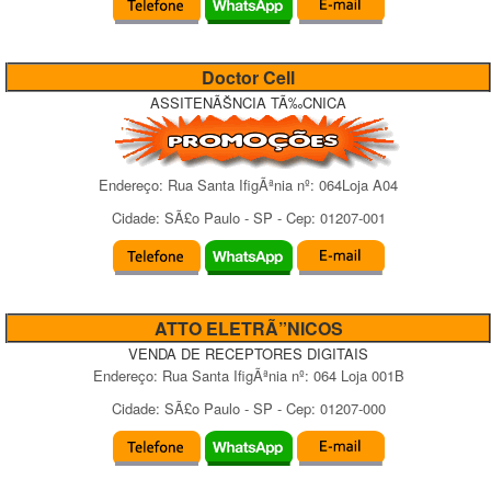
Doctor Cell
ASSITENÃŠNCIA TÃ‰CNICA
Endereço:
Rua Santa IfigÃªnia
nº:
064Loja A04
Cidade:
SÃ£o Paulo
-
SP
- Cep:
01207-001
ATTO ELETRÃ”NICOS
VENDA DE RECEPTORES DIGITAIS
Endereço:
Rua Santa IfigÃªnia
nº:
064 Loja 001B
Cidade:
SÃ£o Paulo
-
SP
- Cep:
01207-000