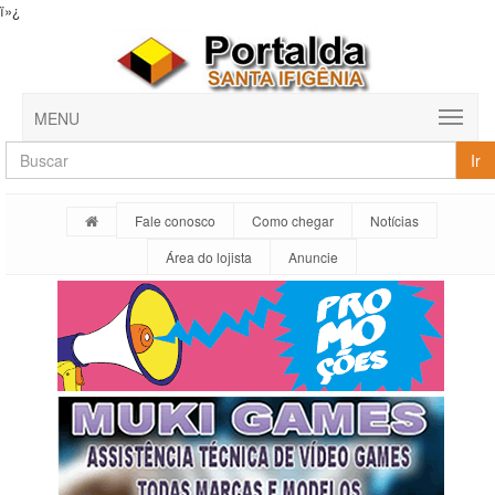
ï»¿
MENU
Ir
Fale conosco
Como chegar
Notícias
Área do lojista
Anuncie