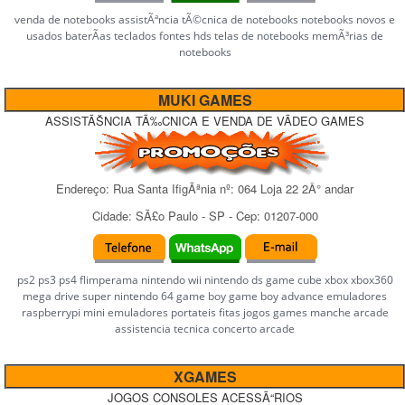
venda de notebooks assistÃªncia tÃ©cnica de notebooks notebooks novos e
usados baterÃ­as teclados fontes hds telas de notebooks memÃ³rias de
notebooks
MUKI GAMES
ASSISTÃŠNCIA TÃ‰CNICA E VENDA DE VÃDEO GAMES
Endereço:
Rua Santa IfigÃªnia
nº:
064 Loja 22 2Â° andar
Cidade:
SÃ£o Paulo
-
SP
- Cep:
01207-000
ps2 ps3 ps4 flimperama nintendo wii nintendo ds game cube xbox xbox360
mega drive super nintendo 64 game boy game boy advance emuladores
raspberrypi mini emuladores portateis fitas jogos games manche arcade
assistencia tecnica concerto arcade
XGAMES
JOGOS CONSOLES ACESSÃ“RIOS