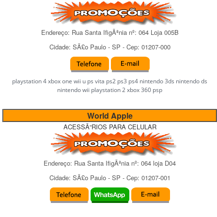
Endereço:
Rua Santa IfigÃªnia
nº:
064 Loja 005B
Cidade:
SÃ£o Paulo
-
SP
- Cep:
01207-000
playstation 4 xbox one wii u ps vita ps2 ps3 ps4 nintendo 3ds nintendo ds
nintendo wii playstation 2 xbox 360 psp
World Apple
ACESSÃ“RIOS PARA CELULAR
Endereço:
Rua Santa IfigÃªnia
nº:
064 loja D04
Cidade:
SÃ£o Paulo
-
SP
- Cep:
01207-001