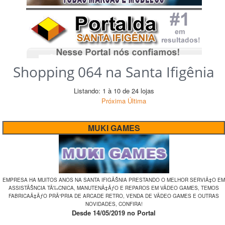
Shopping 064 na Santa Ifigênia
Listando: 1 à 10 de 24 lojas
Próxima
Última
MUKI GAMES
EMPRESA HA MUITOS ANOS NA SANTA IFIGÃŠNIA PRESTANDO O MELHOR SERVIÃ‡O EM
ASSISTÃŠNCIA TÃ‰CNICA, MANUTENÃ‡ÃƒO E REPAROS EM VÃDEO GAMES, TEMOS
FABRICAÃ‡ÃƒO PRÃ“PRIA DE ARCADE RETRO, VENDA DE VÃDEO GAMES E OUTRAS
NOVIDADES, CONFIRA!
Desde 14/05/2019 no Portal