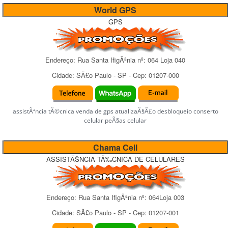
World GPS
GPS
Endereço:
Rua Santa IfigÃªnia
nº:
064 Loja 040
Cidade:
SÃ£o Paulo
-
SP
- Cep:
01207-000
assistÃªncia tÃ©cnica venda de gps atualizaÃ§Ã£o desbloqueio conserto
celular peÃ§as celular
Chama Cell
ASSISTÃŠNCIA TÃ‰CNICA DE CELULARES
Endereço:
Rua Santa IfigÃªnia
nº:
064Loja 003
Cidade:
SÃ£o Paulo
-
SP
- Cep:
01207-001