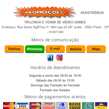
ASSISTÃŠNCIA
TÃ‰CNICA E VENDA DE VÃDEO GAMES
Endereço:
Rua Santa IfigÃªnia
nº:
064 Loja 22 2Â° andar
-
SÃ£o Paulo
-
SP
-
01207-000
Meios de comunicação
Horário de Atendimento
Segunda à sexta das
09:00
às
18:00
Sábado das
09:00
às
15:00
Domingo das
Fechado
às
Fechado
Fechado
aos feriados
Meios de pagamentos aceitos