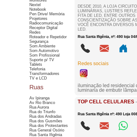
Monitores
Nextel
DESDE 2010, A LOJA CIRCUI
Notebook
LUMINÁRIAS, LUSTRES REFLE
Pen Drive/ Memória
FITA DE LED, ENTRE OUTR
Projetores
CONSCIENTIZAÇÃO SOBRE AS
Radiocomunicação
VOCÊ ENCONTRA DIVERSOS M
Receptor Digital
LED.
Redes
Roteador e Repetidor
Rua Santa Ifigênia, nº: 490 loja 04
Segurança
Som Ambiente
Som Automotivo
Som Profissional
Suporte p/ TV
Redes sociais
Tablets
Telefonia
Transformadores
TV e LCD
iluminação led residencial c
Ruas
luminaria de embutir lâmpa
Av Ipiranga
TOP CELL CELULARES
Av Rio Branco
Rua Aurora
Rua do Triunfo
Rua Santa Ifigênia nº: 490 Loja 00
Rua dos Andradas
Rua dos Gusmões
Rua dos Protestantes
Rua General Osório
Rua Santa Ifigênia