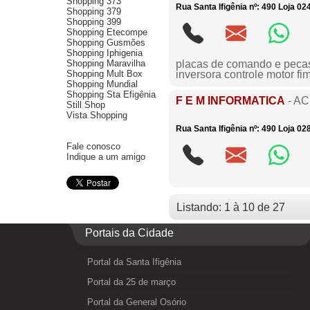
Shopping 373
Rua Santa Ifigênia nº: 490 Loja 02
Shopping 379
Shopping 399
Shopping Etecompe
Shopping Gusmões
Shopping Iphigenia
Shopping Maravilha
placas de comando e pecas e
Shopping Mult Box
inversora controle motor fi
Shopping Mundial
Shopping Sta Efigênia
F E M INFORMATICA
- A
Still Shop
Vista Shopping
Rua Santa Ifigênia nº: 490 Loja 02
Fale conosco
Indique a um amigo
Listando: 1 à 10 de 27
Portais da Cidade
Portal da Santa Ifigênia
Portal da 25 de março
Portal da General Osório