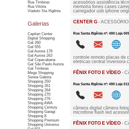
acessórios assistência técn
Rua Timbiras
memoria fones cases carreg
Rua Vitória
carregador usb iphone orig
Viaduto Sta Ifigênia
CENTER G
- ACESSÓRIO
Galerias
Rua Santa Ifigênia nº: 490 Loja 00
Capitan Center
Digital Shopping
Gal 260
Gal 555
Gal Aurora 178
Gal Aurora 263
controle remoto placas de 
Gal Copacabana
eletricas central inversora
Gal São Paulo Aurora
Gal Timbiras
FÊNIX FOTO E VÍDEO
- C
Mega Shopping
Sereia Galeria
Shopping 250
Rua Santa Ifigênia nº: 490 Loja 01
Shopping 261
Shopping 264
Shopping 270
Shopping 276
Shopping AWA
Shopping Century
câmera digital câmera fotog
Shopping Garagi
microfone flash led acesso
Shopping K
Shopping Premium
FÊNIX FOTO E VÍDEO
- C
Shopping Universo
Gal 601