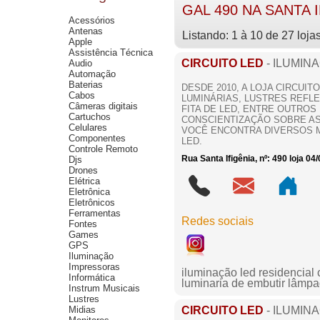
GAL 490 NA SANTA 
Acessórios
Antenas
Listando: 1 à 10 de 27 loja
Apple
Assistência Técnica
CIRCUITO LED
- ILUMIN
Audio
Automação
Baterias
DESDE 2010, A LOJA CIRCUI
Cabos
LUMINÁRIAS, LUSTRES REFLE
Câmeras digitais
FITA DE LED, ENTRE OUTR
Cartuchos
CONSCIENTIZAÇÃO SOBRE AS
Celulares
VOCÊ ENCONTRA DIVERSOS M
Componentes
LED.
Controle Remoto
Rua Santa Ifigênia, nº: 490 loja 04
Djs
Drones
Elétrica
Eletrônica
Eletrônicos
Ferramentas
Redes sociais
Fontes
Games
GPS
Iluminação
Impressoras
iluminação led residencial c
Informática
luminaria de embutir lâmpa
Instrum Musicais
Lustres
Midias
CIRCUITO LED
- ILUMIN