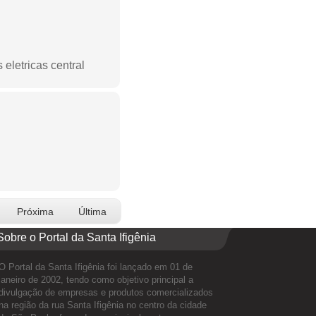
eletricas central
Próxima
Última
Sobre o Portal da Santa Ifigênia
O Portal da Santa Ifigênia foi lançado em 01 de
janeiro de 2002, tendo como objetivo principal a
divulgação de empresas e produtos comercializados
na região da rua Santa Ifigênia no centro da cidade