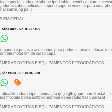
ica especializada em iphone ipad tablet nextel celulares acess
adores cabos peliculas suporte suporte veicular para smarphon
inal samsung pelic
S EM GERAL
9, São Paulo - SP - 01207-000
comando e pecas e acessorios para portoes travas eletricas int
 controle motor fim de curso capa
ÂMERAS DIGITAIS E EQUIPAMENTOS FOTOGRÁFICOS.
1, São Paulo - SP - 01207-000
ráfica filmadora tripe iluminação ring ligth gopro hero8 estabili
rios mochila bolsa softbox monopé dome radio flash parasol
ÂMERAS DIGITAIS E EQUIPAMENTOS FOTOGRÁFICOS.