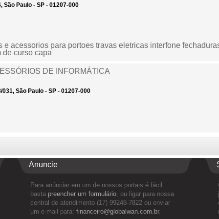
4, São Paulo - SP - 01207-000
 acessorios para portoes travas eletricas interfone fechaduras 
m de curso capa
CESSÓRIOS DE INFORMÁTICA
8/031, São Paulo - SP - 01207-000
Anuncie
Para anúnciar em um de nossos portais é fácil
basta
preencher um formulário
, ou ligar para nossa
central de atendimento (17) 99248-7822 ou enviar
um e-mail para:
financeiro@globalwan.com.br
.