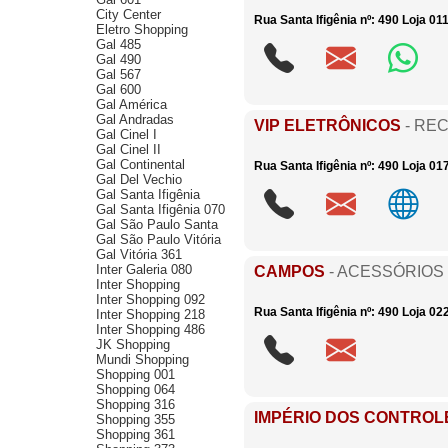
City Center
Rua Santa Ifigênia nº: 490 Loja 01
Eletro Shopping
Gal 485
Gal 490
Gal 567
Gal 600
Gal América
Gal Andradas
VIP ELETRÔNICOS
- RE
Gal Cinel I
Gal Cinel II
Gal Continental
Rua Santa Ifigênia nº: 490 Loja 01
Gal Del Vechio
Gal Santa Ifigênia
Gal Santa Ifigênia 070
Gal São Paulo Santa
Gal São Paulo Vitória
Gal Vitória 361
Inter Galeria 080
CAMPOS
- ACESSÓRIOS
Inter Shopping
Inter Shopping 092
Rua Santa Ifigênia nº: 490 Loja 02
Inter Shopping 218
Inter Shopping 486
JK Shopping
Mundi Shopping
Shopping 001
Shopping 064
Shopping 316
IMPÉRIO DOS CONTROL
Shopping 355
Shopping 361