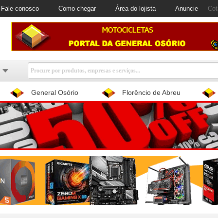
Fale conosco
Como chegar
Área do lojista
Anuncie
Cot
General Osório
Florêncio de Abreu