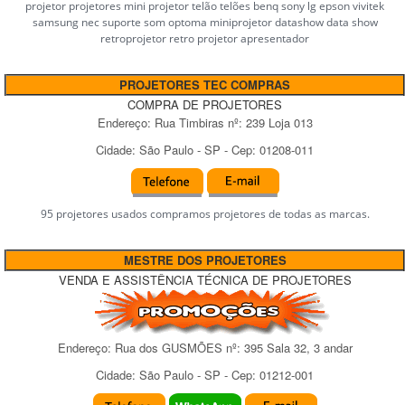
projetor projetores mini projetor telão telões benq sony lg epson vivitek
samsung nec suporte som optoma miniprojetor datashow data show
retroprojetor retro projetor apresentador
PROJETORES TEC COMPRAS
COMPRA DE PROJETORES
Endereço:
Rua Timbiras
nº:
239 Loja 013
Cidade:
São Paulo
-
SP
- Cep:
01208-011
95 projetores usados compramos projetores de todas as marcas.
MESTRE DOS PROJETORES
VENDA E ASSISTÊNCIA TÉCNICA DE PROJETORES
Endereço:
Rua dos GUSMÕES
nº:
395 Sala 32, 3 andar
Cidade:
São Paulo
-
SP
- Cep:
01212-001