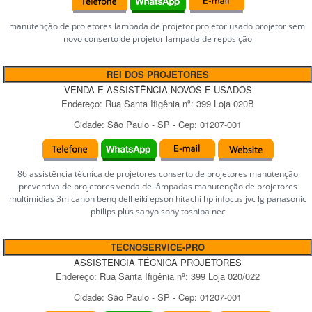
manutenção de projetores lampada de projetor projetor usado projetor semi
novo conserto de projetor lampada de reposição
REI DOS PROJETORES
VENDA E ASSISTÊNCIA NOVOS E USADOS
Endereço:
Rua Santa Ifigênia
nº:
399 Loja 020B
Cidade:
São Paulo
-
SP
- Cep:
01207-001
86 assistência técnica de projetores conserto de projetores manutenção
preventiva de projetores venda de lâmpadas manutenção de projetores
multimidias 3m canon benq dell eiki epson hitachi hp infocus jvc lg panasonic
philips plus sanyo sony toshiba nec
TECNOSERVICE-PRO
ASSISTÊNCIA TÉCNICA PROJETORES
Endereço:
Rua Santa Ifigênia
nº:
399 Loja 020/022
Cidade:
São Paulo
-
SP
- Cep:
01207-001