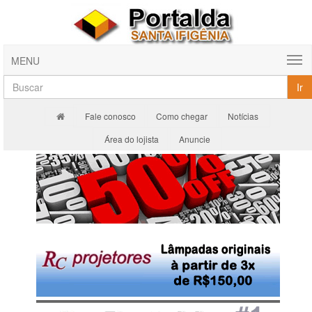
MENU
Ir
Fale conosco
Como chegar
Notícias
Área do lojista
Anuncie