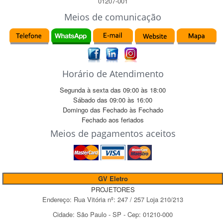
01207-001
Meios de comunicação
Horário de Atendimento
Segunda à sexta das
09:00
às
18:00
Sábado das
09:00
às
16:00
Domingo das
Fechado
às
Fechado
Fechado
aos feriados
Meios de pagamentos aceitos
GV Eletro
PROJETORES
Endereço:
Rua Vitória
nº:
247 / 257 Loja 210/213
Cidade:
São Paulo
-
SP
- Cep:
01210-000