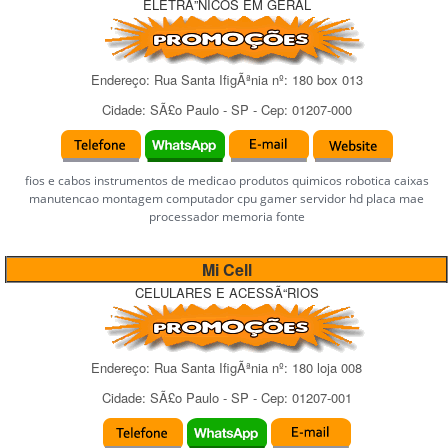
ELETRÃ”NICOS EM GERAL
Endereço:
Rua Santa IfigÃªnia
nº:
180 box 013
Cidade:
SÃ£o Paulo
-
SP
- Cep:
01207-000
fios e cabos instrumentos de medicao produtos quimicos robotica caixas
manutencao montagem computador cpu gamer servidor hd placa mae
processador memoria fonte
Mi Cell
CELULARES E ACESSÃ“RIOS
Endereço:
Rua Santa IfigÃªnia
nº:
180 loja 008
Cidade:
SÃ£o Paulo
-
SP
- Cep:
01207-001