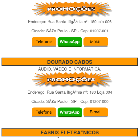
Endereço:
Rua Santa IfigÃªnia
nº:
180 loja 006
Cidade:
SÃ£o Paulo
-
SP
- Cep:
01207-001
DOURADO CABOS
ÃUDIO, VÃDEO E INFORMÃTICA.
Endereço:
Rua Santa IfigÃªnia
nº:
180 Loja 004
Cidade:
SÃ£o Paulo
-
SP
- Cep:
01207-000
FÃŠNIX ELETRÃ”NICOS