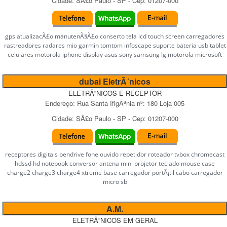
Cidade:
SÃ£o Paulo
-
SP
- Cep:
01207-000
gps atualizacÃ£o manutenÃ§Ã£o conserto tela lcd touch screen carregadores
rastreadores radares mio garmin tomtom infoscape suporte bateria usb tablet
celulares motorola iphone display asus sony samsung lg motorola microsoft
dubai EletrÃ´nicos
ELETRÃ”NICOS E RECEPTOR
Endereço:
Rua Santa IfigÃªnia
nº:
180 Loja 005
Cidade:
SÃ£o Paulo
-
SP
- Cep:
01207-000
receptores digitais pendrive fone ouvido repetidor roteador tvbox chromecast
hdssd hd notebook conversor antena mini projetor teclado mouse case
charge2 charge3 charge4 xtreme base carregador portÃ¡til cabo carregador
micro sb
A.M.
ELETRÃ”NICOS EM GERAL