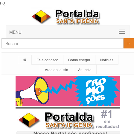
ï»¿
MENU
Ir
Fale conosco
Como chegar
Notícias
Área do lojista
Anuncie