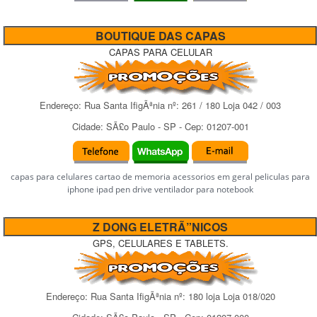
BOUTIQUE DAS CAPAS
CAPAS PARA CELULAR
Endereço:
Rua Santa IfigÃªnia
nº:
261 / 180 Loja 042 / 003
Cidade:
SÃ£o Paulo
-
SP
- Cep:
01207-001
capas para celulares cartao de memoria acessorios em geral peliculas para
iphone ipad pen drive ventilador para notebook
Z DONG ELETRÃ”NICOS
GPS, CELULARES E TABLETS.
Endereço:
Rua Santa IfigÃªnia
nº:
180 loja Loja 018/020