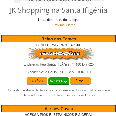
JK Shopping na Santa Ifigênia
Listando: 1 à 10 de 17 lojas
Próxima
Última
Reino das Fontes
FONTES PARA NOTEBOOKS
Endereço:
Rua Santa IfigÃªnia
nº:
180 loja 025
Cidade:
SÃ£o Paulo
-
SP
- Cep:
01207-001
fonte de ultrabook del fonte positivo fonte acer fonte atx 14 pinos fonte
chaveada fonte atx 650 fonte pra notebook lenovo
Vitrines Cases
ACESSÃ“RIOS ELETRÃ”NICOS EM GERAL