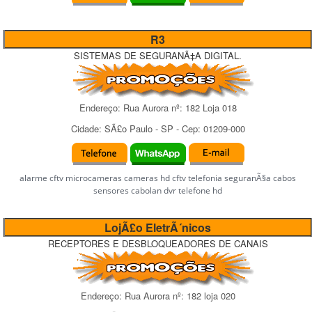
R3
SISTEMAS DE SEGURANÃ‡A DIGITAL.
Endereço:
Rua Aurora
nº:
182 Loja 018
Cidade:
SÃ£o Paulo
-
SP
- Cep:
01209-000
alarme cftv microcameras cameras hd cftv telefonia seguranÃ§a cabos
sensores cabolan dvr telefone hd
LojÃ£o EletrÃ´nicos
RECEPTORES E DESBLOQUEADORES DE CANAIS
Endereço:
Rua Aurora
nº:
182 loja 020