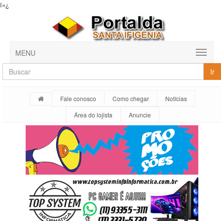
ï»¿
MENU
Ir
Fale conosco
Como chegar
Notícias
Área do lojista
Anuncie