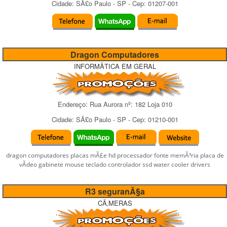
Cidade:
SÃ£o Paulo
-
SP
- Cep:
01207-001
Dragon Computadores
INFORMÃTICA EM GERAL
Endereço:
Rua Aurora
nº:
182 Loja 010
Cidade:
SÃ£o Paulo
-
SP
- Cep:
01210-001
dragon computadores placas mÃ£e hd processador fonte memÃ³ria placa de
vÃ­deo gabinete mouse teclado controlador ssd water cooler drivers
R3 seguranÃ§a
CÃ‚MERAS