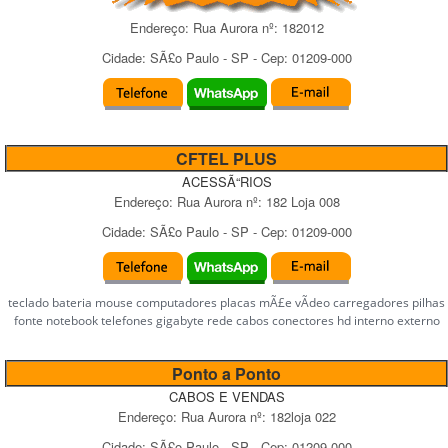
Endereço:
Rua Aurora
nº:
182012
Cidade:
SÃ£o Paulo
-
SP
- Cep:
01209-000
CFTEL PLUS
ACESSÃ“RIOS
Endereço:
Rua Aurora
nº:
182 Loja 008
Cidade:
SÃ£o Paulo
-
SP
- Cep:
01209-000
teclado bateria mouse computadores placas mÃ£e vÃ­deo carregadores pilhas
fonte notebook telefones gigabyte rede cabos conectores hd interno externo
Ponto a Ponto
CABOS E VENDAS
Endereço:
Rua Aurora
nº:
182loja 022
Cidade:
SÃ£o Paulo
-
SP
- Cep:
01209-000