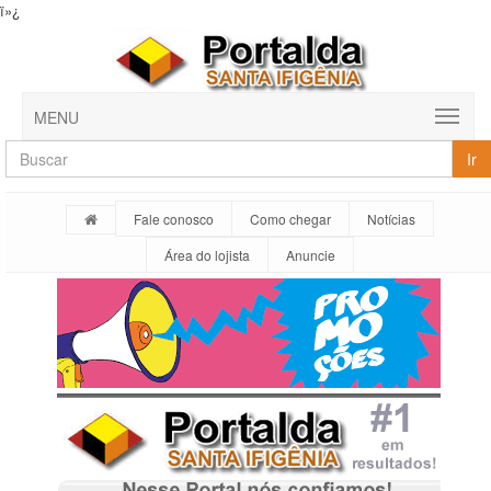
ï»¿
MENU
Ir
Fale conosco
Como chegar
Notícias
Área do lojista
Anuncie