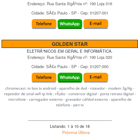
Endereço:
Rua Santa IfigÃªnia
nº:
190 Loja 016
Cidade:
SÃ£o Paulo
-
SP
- Cep:
01207-001
GOLDEN STAR
ELETRÃ”NICOS EM GERAL E INFORMÃTICA.
Endereço:
Rua Santa IfigÃªnia
nº:
190 Loja 020
Cidade:
SÃ£o Paulo
-
SP
- Cep:
01207-000
chromecast -tv box tv android - aparelho de dvd - roteador - modem 3g/4g -
repetidor de sinal wifi tp link - rÃ¡dio - conversor digital - porta retrato digital -
microfone - carregador externo - gravador cd/dvd externo - aparelho de
telefone - pen tv
--------------------------------------------------------------------
Listando: 1 à 10 de 18
Próxima
Última