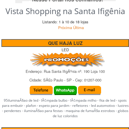
Vista Shopping na Santa Ifigênia
Listando: 1 à 10 de 18 lojas
Próxima
Última
QUE HAJA LUZ
LED
Endereço:
Rua Santa IfigÃªnia
nº:
190 Loja 100
Cidade:
SÃ£o Paulo
-
SP
- Cep:
01207-000
95iluminaÃ§ao de led - lÃ¢mpada bulbo - lÃ¢mpada milho - fita de led - spots
para embutir - plafon - espeto para jardim - refletores - led automotivo - lustres
- pendentes - iluminaÃ§ao para festas - maquina de fumaÃ§a estrobos - globos
de luz coloridos