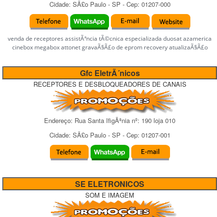
Cidade:
SÃ£o Paulo
-
SP
- Cep:
01207-000
venda de receptores assistÃªncia tÃ©cnica especializada duosat azamerica
cinebox megabox attonet gravaÃ§Ã£o de eprom recovery atualizaÃ§Ã£o
Gfc EletrÃ´nicos
RECEPTORES E DESBLOQUEADORES DE CANAIS
Endereço:
Rua Santa IfigÃªnia
nº:
190 loja 010
Cidade:
SÃ£o Paulo
-
SP
- Cep:
01207-001
SE ELETRONICOS
SOM E IMAGEM