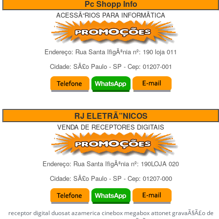
Pc Shopp Info
ACESSÃ“RIOS PARA INFORMÃTICA
Endereço:
Rua Santa IfigÃªnia
nº:
190 loja 011
Cidade:
SÃ£o Paulo
-
SP
- Cep:
01207-001
RJ ELETRÃ”NICOS
VENDA DE RECEPTORES DIGITAIS
Endereço:
Rua Santa IfigÃªnia
nº:
190LOJA 020
Cidade:
SÃ£o Paulo
-
SP
- Cep:
01207-000
receptor digital duosat azamerica cinebox megabox attonet gravaÃ§Ã£o de