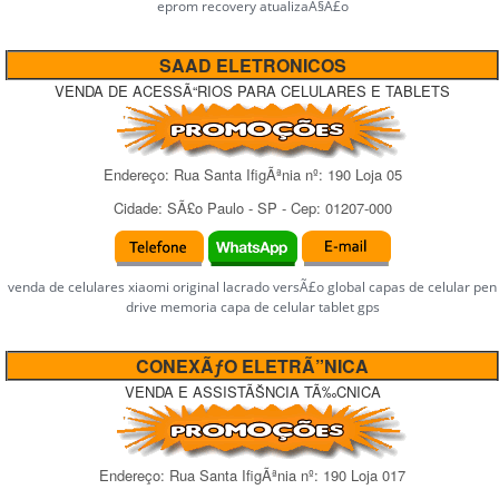
eprom recovery atualizaÃ§Ã£o
SAAD ELETRONICOS
VENDA DE ACESSÃ“RIOS PARA CELULARES E TABLETS
Endereço:
Rua Santa IfigÃªnia
nº:
190 Loja 05
Cidade:
SÃ£o Paulo
-
SP
- Cep:
01207-000
venda de celulares xiaomi original lacrado versÃ£o global capas de celular pen
drive memoria capa de celular tablet gps
CONEXÃƒO ELETRÃ”NICA
VENDA E ASSISTÃŠNCIA TÃ‰CNICA
Endereço:
Rua Santa IfigÃªnia
nº:
190 Loja 017