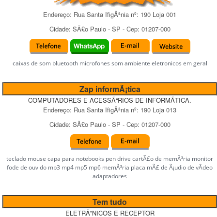
Endereço:
Rua Santa IfigÃªnia
nº:
190 Loja 001
Cidade:
SÃ£o Paulo
-
SP
- Cep:
01207-000
caixas de som bluetooth microfones som ambiente eletronicos em geral
Zap informÃ¡tica
COMPUTADORES E ACESSÃ“RIOS DE INFORMÃTICA.
Endereço:
Rua Santa IfigÃªnia
nº:
190 Loja 013
Cidade:
SÃ£o Paulo
-
SP
- Cep:
01207-000
teclado mouse capa para notebooks pen drive cartÃ£o de memÃ³ria monitor
fode de ouvido mp3 mp4 mp5 mp6 memÃ³ria placa mÃ£ de Ã¡udio de vÃ­deo
adaptadores
Tem tudo
ELETRÃ”NICOS E RECEPTOR