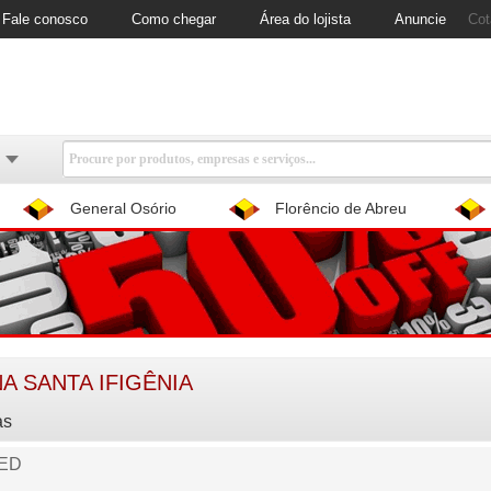
Fale conosco
Como chegar
Área do lojista
Anuncie
Cot
General Osório
Florêncio de Abreu
A SANTA IFIGÊNIA
as
LED