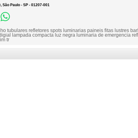
0, São Paulo - SP - 01207-001
o tubulares refletores spots luminarias paineis fitas lustres ba
o digial lampada compacta luz negra luminaria de emergencia refl
im tr