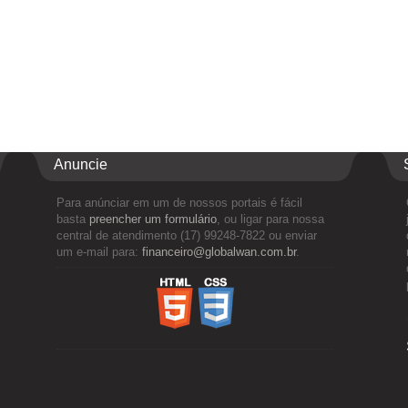
Anuncie
Para anúnciar em um de nossos portais é fácil
basta
preencher um formulário
, ou ligar para nossa
central de atendimento (17) 99248-7822 ou enviar
um e-mail para:
financeiro@globalwan.com.br
.