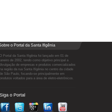
Sobre o Portal da Santa Ifigênia
O Portal da Santa Ifigênia foi lançado em 01 de
janeiro de 2002, tendo como objetivo principal a
divulgação de empresas e produtos comercializados
na região da rua Santa Ifigênia no centro da cidade
de São Paulo, focando-se principalmente em
produtos voltados para a área de eletro-eletrônicos.
Siga o Portal