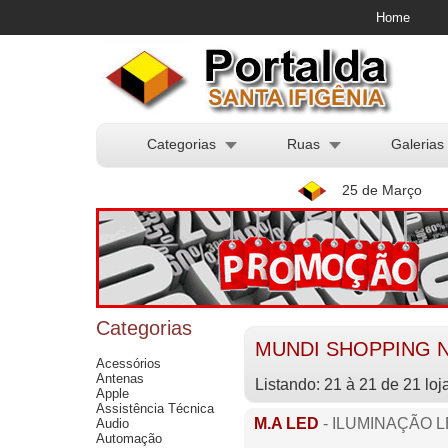
Home
Categorias
Ruas
Galerias
25 de Março
Categorias
MUNDI SHOPPING N
Acessórios
Antenas
Listando: 21 à 21 de 21 loj
Apple
Assistência Técnica
M.A LED
- ILUMINAÇÃO 
Audio
Automação