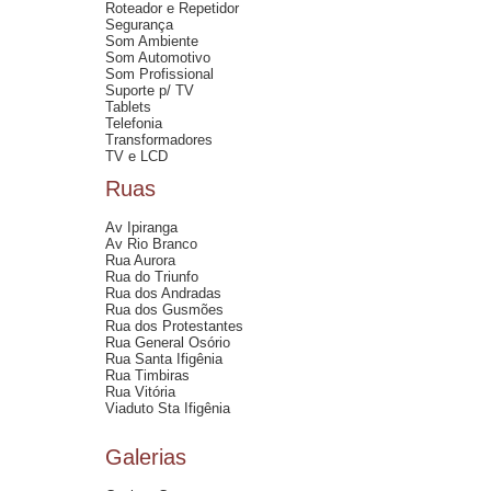
Roteador e Repetidor
Segurança
Som Ambiente
Som Automotivo
Som Profissional
Suporte p/ TV
Tablets
Telefonia
Transformadores
TV e LCD
Ruas
Av Ipiranga
Av Rio Branco
Rua Aurora
Rua do Triunfo
Rua dos Andradas
Rua dos Gusmões
Rua dos Protestantes
Rua General Osório
Rua Santa Ifigênia
Rua Timbiras
Rua Vitória
Viaduto Sta Ifigênia
Galerias