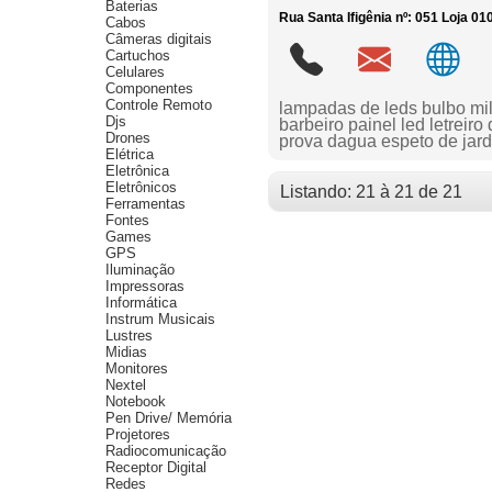
Baterias
Rua Santa Ifigênia nº: 051 Loja 01
Cabos
Câmeras digitais
Cartuchos
Celulares
Componentes
Controle Remoto
lampadas de leds bulbo milh
Djs
barbeiro painel led letreir
Drones
prova dagua espeto de jard
Elétrica
Eletrônica
Eletrônicos
Listando: 21 à 21 de 21
Ferramentas
Fontes
Games
GPS
Iluminação
Impressoras
Informática
Instrum Musicais
Lustres
Midias
Monitores
Nextel
Notebook
Pen Drive/ Memória
Projetores
Radiocomunicação
Receptor Digital
Redes