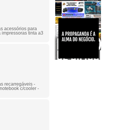
as acessórios para
 impressoras tinta a3
as recarregáveis -
notebook c/cooler -