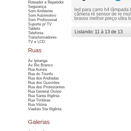
Roteador e Repetidor
Segurança
led para carro h4 lâmpada 
Som Ambiente
câmera ré sensor de re mult
Som Automotivo
bravox melhor preço ultra l
Som Profissional
Suporte p/ TV
Tablets
Listando: 11 à 13 de 13
Telefonia
Transformadores
TV e LCD
Ruas
Av Ipiranga
Av Rio Branco
Rua Aurora
Rua do Triunfo
Rua dos Andradas
Rua dos Gusmões
Rua dos Protestantes
Rua General Osório
Rua Santa Ifigênia
Rua Timbiras
Rua Vitória
Viaduto Sta Ifigênia
Galerias