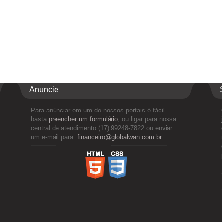
Anuncie
Para anúnciar em um de nossos portais é fácil
basta
preencher um formulário
, ou ligar para nossa
central de atendimento (17) 99248-7822 ou enviar
um e-mail para:
financeiro@globalwan.com.br
.