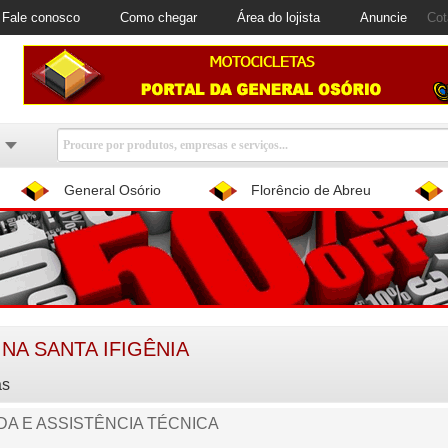
Fale conosco
Como chegar
Área do lojista
Anuncie
Cot
General Osório
Florêncio de Abreu
 NA SANTA IFIGÊNIA
as
DA E ASSISTÊNCIA TÉCNICA