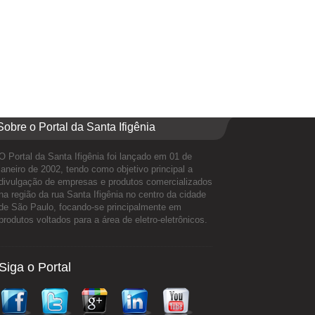
Sobre o Portal da Santa Ifigênia
O Portal da Santa Ifigênia foi lançado em 01 de
janeiro de 2002, tendo como objetivo principal a
divulgação de empresas e produtos comercializados
na região da rua Santa Ifigênia no centro da cidade
de São Paulo, focando-se principalmente em
produtos voltados para a área de eletro-eletrônicos.
Siga o Portal