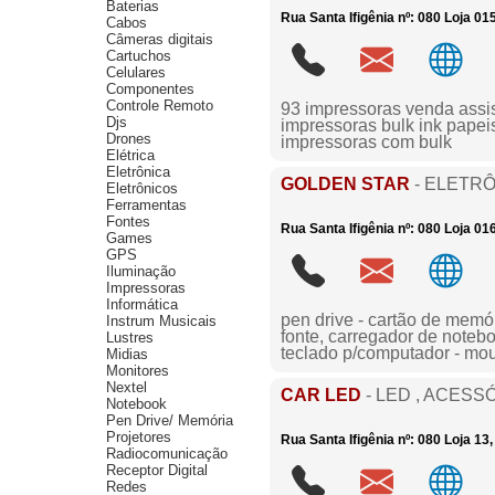
Baterias
Rua Santa Ifigênia nº: 080 Loja 01
Cabos
Câmeras digitais
Cartuchos
Celulares
Componentes
Controle Remoto
93 impressoras venda assis
Djs
impressoras bulk ink papeis
Drones
impressoras com bulk
Elétrica
Eletrônica
GOLDEN STAR
- ELETRÔ
Eletrônicos
Ferramentas
Fontes
Rua Santa Ifigênia nº: 080 Loja 01
Games
GPS
Iluminação
Impressoras
Informática
pen drive - cartão de memór
Instrum Musicais
fonte, carregador de notebo
Lustres
teclado p/computador - mo
Midias
Monitores
Nextel
CAR LED
- LED , ACES
Notebook
Pen Drive/ Memória
Projetores
Rua Santa Ifigênia nº: 080 Loja 13
Radiocomunicação
Receptor Digital
Redes