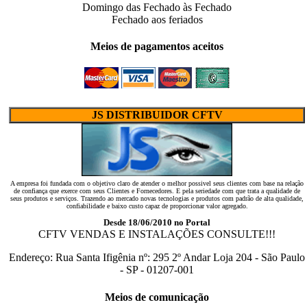
Domingo das
Fechado
às
Fechado
Fechado
aos feriados
Meios de pagamentos aceitos
JS DISTRIBUIDOR CFTV
A empresa foi fundada com o objetivo claro de atender o melhor possivel seus clientes com base na relação
de confiança que exerce com seus Clientes e Fornecedores. E pela seriedade com que trata a qualidade de
seus produtos e serviços. Trazendo ao mercado novas tecnologias e produtos com padrão de alta qualidade,
confiabilidade e baixo custo capaz de proporcionar valor agregado.
Desde 18/06/2010 no Portal
CFTV VENDAS E INSTALAÇÕES CONSULTE!!!
Endereço:
Rua Santa Ifigênia
nº:
295 2º Andar Loja 204
-
São Paulo
-
SP
-
01207-001
Meios de comunicação