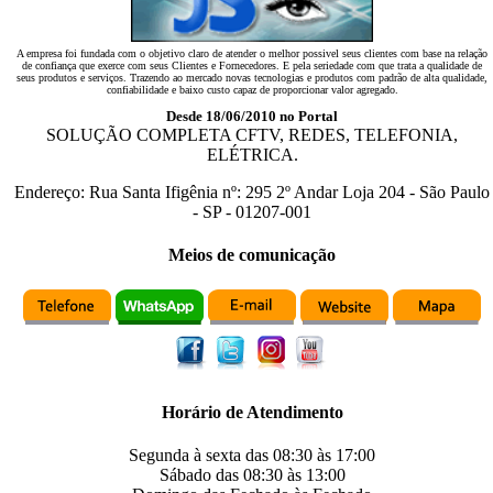
A empresa foi fundada com o objetivo claro de atender o melhor possivel seus clientes com base na relação
de confiança que exerce com seus Clientes e Fornecedores. E pela seriedade com que trata a qualidade de
seus produtos e serviços. Trazendo ao mercado novas tecnologias e produtos com padrão de alta qualidade,
confiabilidade e baixo custo capaz de proporcionar valor agregado.
Desde 18/06/2010 no Portal
SOLUÇÃO COMPLETA CFTV, REDES, TELEFONIA,
ELÉTRICA.
Endereço:
Rua Santa Ifigênia
nº:
295 2º Andar Loja 204
-
São Paulo
-
SP
-
01207-001
Meios de comunicação
Horário de Atendimento
Segunda à sexta das
08:30
às
17:00
Sábado das
08:30
às
13:00