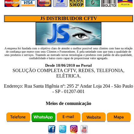
JS DISTRIBUIDOR CFTV
A empresa foi fundada com o objetivo claro de atender o melhor possivel seus clientes com base na relação
de confiança que exerce com seus Clientes e Fornecedores. E pela seriedade com que trata a qualidade de
seus produtos e serviços. Trazendo ao mercado novas tecnologias e produtos com padrão de alta qualidade,
confiabilidade e baixo custo capaz de proporcionar valor agregado.
Desde 18/06/2010 no Portal
SOLUÇÃO COMPLETA CFTV, REDES, TELEFONIA,
ELÉTRICA.
Endereço:
Rua Santa Ifigênia
nº:
295 2º Andar Loja 204
-
São Paulo
-
SP
-
01207-001
Meios de comunicação