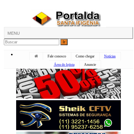
MENU
Ir
Fale conosco
Como chegar
Notícias
Área do lojista
Anuncie