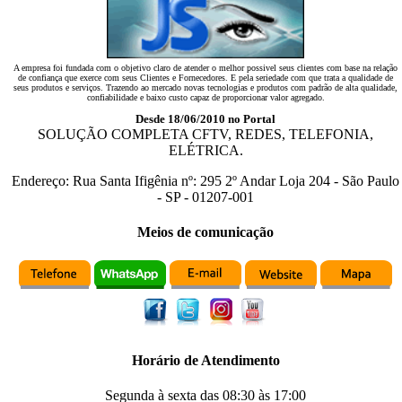
A empresa foi fundada com o objetivo claro de atender o melhor possivel seus clientes com base na relação
de confiança que exerce com seus Clientes e Fornecedores. E pela seriedade com que trata a qualidade de
seus produtos e serviços. Trazendo ao mercado novas tecnologias e produtos com padrão de alta qualidade,
confiabilidade e baixo custo capaz de proporcionar valor agregado.
Desde 18/06/2010 no Portal
SOLUÇÃO COMPLETA CFTV, REDES, TELEFONIA,
ELÉTRICA.
Endereço:
Rua Santa Ifigênia
nº:
295 2º Andar Loja 204
-
São Paulo
-
SP
-
01207-001
Meios de comunicação
Horário de Atendimento
Segunda à sexta das
08:30
às
17:00