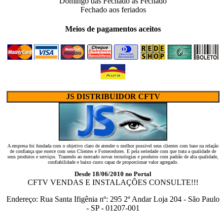
Domingo das
Fechado
às
Fechado
Fechado
aos feriados
Meios de pagamentos aceitos
JS DISTRIBUIDOR CFTV
A empresa foi fundada com o objetivo claro de atender o melhor possivel seus clientes com base na relação
de confiança que exerce com seus Clientes e Fornecedores. E pela seriedade com que trata a qualidade de
seus produtos e serviços. Trazendo ao mercado novas tecnologias e produtos com padrão de alta qualidade,
confiabilidade e baixo custo capaz de proporcionar valor agregado.
Desde 18/06/2010 no Portal
CFTV VENDAS E INSTALAÇÕES CONSULTE!!!
Endereço:
Rua Santa Ifigênia
nº:
295 2º Andar Loja 204
-
São Paulo
-
SP
-
01207-001