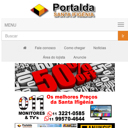
MENU
Ir
Fale conosco
Como chegar
Notícias
Área do lojista
Anuncie