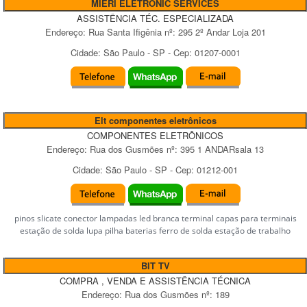
MIERI ELETRONIC SERVICES
ASSISTÊNCIA TÉC. ESPECIALIZADA
Endereço:
Rua Santa Ifigênia
nº:
295 2º Andar Loja 201
Cidade:
São Paulo
-
SP
- Cep:
01207-0001
Elt componentes eletrônicos
COMPONENTES ELETRÔNICOS
Endereço:
Rua dos Gusmões
nº:
395 1 ANDARsala 13
Cidade:
São Paulo
-
SP
- Cep:
01212-001
pinos slicate conector lampadas led branca terminal capas para terminais
estação de solda lupa pilha baterias ferro de solda estação de trabalho
BIT TV
COMPRA , VENDA E ASSISTÊNCIA TÉCNICA
Endereço:
Rua dos Gusmões
nº:
189