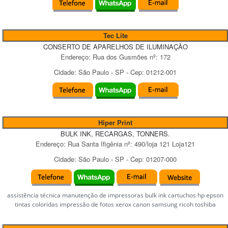
Tec Lite
CONSERTO DE APARELHOS DE ILUMINAÇÃO
Endereço:
Rua dos Gusmões
nº:
172
Cidade:
São Paulo
-
SP
- Cep:
01212-001
Hiper Print
BULK INK, RECARGAS, TONNERS.
Endereço:
Rua Santa Ifigênia
nº:
490/loja 121 Loja121
Cidade:
São Paulo
-
SP
- Cep:
01207-000
assistência técnica manutenção de impressoras bulk ink cartuchos hp epson
tintas coloridas impressão de fotos xerox canon samsung ricoh toshiba