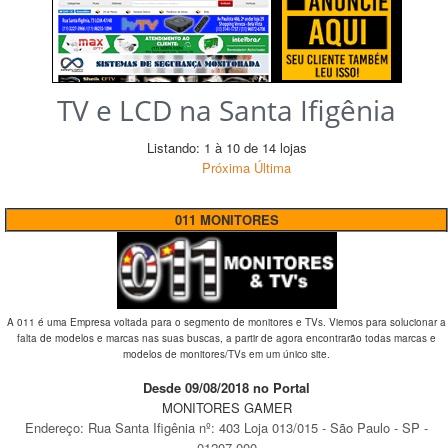
TV e LCD na Santa Ifigênia
Listando: 1 à 10 de 14 lojas
Próxima
Última
011 MONITORES
A 011 é uma Empresa voltada para o segmento de monitores e TVs. Viemos para solucionar a
falta de modelos e marcas nas suas buscas, a partir de agora encontrarão todas marcas e
modelos de monitores/TVs em um único site.
Desde 09/08/2018 no Portal
MONITORES GAMER
Endereço:
Rua Santa Ifigênia
nº:
403 Loja 013/015
-
São Paulo
-
SP
-
01207-000