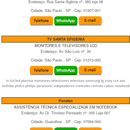
Endereço:
Rua Santa Ifigênia
nº:
383 loja 08
Cidade:
São Paulo
-
SP
- Cep:
01207-001
TV SANTA EFIGENIA
MONITORES E TELEVISORES LCD
Endereço:
Av São Luís
nº:
30
Cidade:
São Paulo
-
SP
- Cep:
01213-000
tv lcd led plasma monitores televisores televisao samsung lg sony cce aoc
toshiba philco philips panasonic adaptadores controles remoto cabos notebook
Penatec
ASSISTÊNCIA TÉCNICA ESPECIALIZADA EM NOTEBOOK
Endereço:
Av Dr. Timóteo Penteado
nº:
005 Loja 007
Cidade:
Guarulhos
-
SP
- Cep:
07094-000