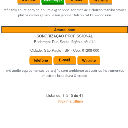
rcf ashly shure sony selenium akg sennheiser mackie ciclotron toshiba staner
philips crown gemini leson pionner falcon raf kenwood unic
Amaral som
SONORIZAÇÃO PROFISSIONAL
Endereço:
Rua Santa Ifigênia
nº:
372
Cidade:
São Paulo
-
SP
- Cep:
01208-000
pró áudio equipamentos para dj´s som ambiente acessórios instrumentos
musicais broadcast & studio
--------------------------------------------------------------------
Listando: 1 à 10 de 41
Próxima
Última