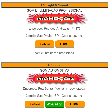
LS Light & Sound
SOM E ILUMINAÇÃO PROFISSIONAL
Endereço:
Rua dos Andradas
nº:
373
Cidade:
São Paulo
-
SP
- Cep:
01207-001
som e iluminação profissional
R Sound
SOM AUTOMOTIVO
Endereço:
Rua Santa Ifigênia
nº:
600 loja 031
Cidade:
São Paulo
-
SP
- Cep:
01207-001