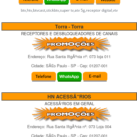
btv,htv,btvcast,stickbtv,super tv,atv 5g,receptor digital,vtv
Torra - Torra
RECEPTORES E DESBLOQUEADORES DE CANAIS
Endereço:
Rua Santa IfigÃªnia
nº:
073 loja 011
Cidade:
SÃ£o Paulo
-
SP
- Cep:
01207-001
HN ACESSÃ“RIOS
ACESSÃ“RIOS EM GERAL
Endereço:
Rua Santa IfigÃªnia
nº:
073 Loja 004
Cidade:
SÃ£o Paulo
-
SP
- Cep:
01207-001