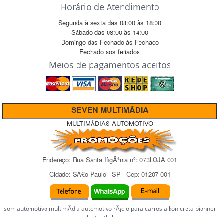
Horário de Atendimento
Segunda à sexta das
08:00
às
18:00
Sábado das
08:00
às
14:00
Domingo das
Fechado
às
Fechado
Fechado
aos feriados
Meios de pagamentos aceitos
SEVEN MULTIMÃDIA
MULTIMÃDIAS AUTOMOTIVO
Endereço:
Rua Santa IfigÃªnia
nº:
073LOJA 001
Cidade:
SÃ£o Paulo
-
SP
- Cep:
01207-001
som automotivo multimÃ­dia automotivo rÃ¡dio para carros aikon creta pionner