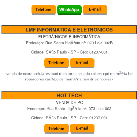
LMF INFORMATICA E ELETRONICOS
ELETRÃ”NICOS E INFORMÃTICA
Endereço:
Rua Santa IfigÃªnia
nº:
073 Loja 002B
Cidade:
SÃ£o Paulo
-
SP
- Cep:
01207-001
venda de nextel celulares ipod monitores teclado collers cpd memÃ³ria hd
roteadores cartÃ£o de memÃ³ria pen drive nobreak
HOT TECH
VENDA DE PC
Endereço:
Rua Santa IfigÃªnia
nº:
073 Loja 003
Cidade:
SÃ£o Paulo
-
SP
- Cep:
01207-001