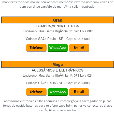
monitores teclados mouse pcu webcam memÃ³ria externa notebook caixas de
som pen drive cartÃ£o de memÃ³ria coller respirador
Gran
COMPRA,VENDA E TROCA
Endereço:
Rua Santa IfigÃªnia
nº:
073 Loja 007
Cidade:
SÃ£o Paulo
-
SP
- Cep:
01207-000
Mega
ACESSÃ“RIOS E ELETRÃ”NICOS
Endereço:
Rua Santa IfigÃªnia
nº:
073 Loja 021
Cidade:
SÃ£o Paulo
-
SP
- Cep:
01207-000
acessorios eletronicos pilhas comuns e recarregÃ¡veis carregador de pilhas
fones de ouvido baterias para telefone cabo hdmi pendrive conectores chave
de tÃ¡ctil ventoinha anilha