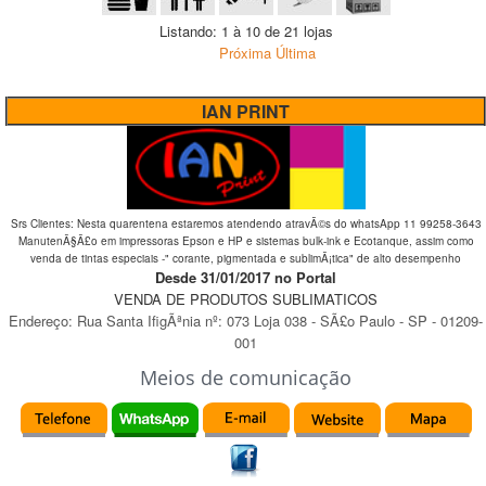
Listando: 1 à 10 de 21 lojas
Próxima
Última
IAN PRINT
Srs Clientes: Nesta quarentena estaremos atendendo atravÃ©s do whatsApp 11 99258-3643
ManutenÃ§Ã£o em impressoras Epson e HP e sistemas bulk-ink e Ecotanque, assim como
venda de tintas especiais -" corante, pigmentada e sublimÃ¡tica" de alto desempenho
Desde 31/01/2017 no Portal
VENDA DE PRODUTOS SUBLIMATICOS
Endereço:
Rua Santa IfigÃªnia
nº:
073 Loja 038
-
SÃ£o Paulo
-
SP
-
01209-
001
Meios de comunicação