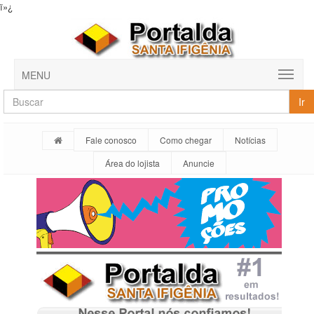
ï»¿
MENU
Ir
Fale conosco
Como chegar
Notícias
Área do lojista
Anuncie