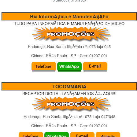
bluetooth jbl bravox
Bia InformÃ¡tica e ManutenÃ§Ã£o
TUDO PARA INFORMÃTICA E MANUTENÃ‡ÃƒO DE MICRO
Endereço:
Rua Santa IfigÃªnia
nº:
073 loja 045
Cidade:
SÃ£o Paulo
-
SP
- Cep:
01207-001
TOCOMMANIA
RECEPTOR DIGITAL LANÃ‡AMENTOS Ã‰ AQUI!!!
Endereço:
Rua Santa IfigÃªnia
nº:
073 Loja 047/048
Cidade:
SÃ£o Paulo
-
SP
- Cep:
01207-001