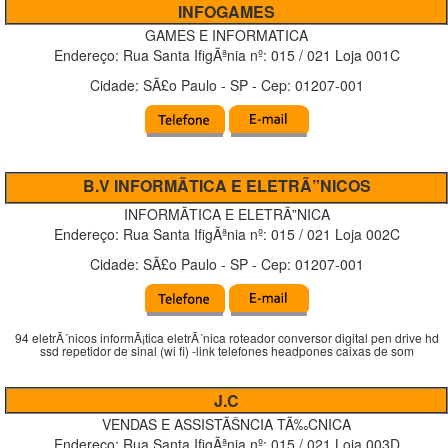
INFOGAMES
GAMES E INFORMATICA
Endereço:
Rua Santa IfigÃªnia
nº:
015 / 021 Loja 001C
Cidade:
SÃ£o Paulo
-
SP
- Cep:
01207-001
B.V INFORMÃTICA E ELETRÃ”NICOS
INFORMÃTICA E ELETRÃ”NICA
Endereço:
Rua Santa IfigÃªnia
nº:
015 / 021 Loja 002C
Cidade:
SÃ£o Paulo
-
SP
- Cep:
01207-001
94 eletrÃ´nicos informÃ¡tica eletrÃ´nica roteador conversor digital pen drive hd
ssd repetidor de sinal (wi fi) -link telefones headpones caixas de som
J.C
VENDAS E ASSISTÃŠNCIA TÃ‰CNICA
Endereço:
Rua Santa IfigÃªnia
nº:
015 / 021 Loja 003D