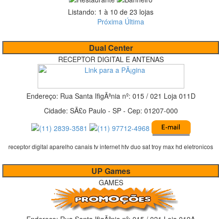
Listando: 1 à 10 de 23 lojas
Próxima
Última
Dual Center
RECEPTOR DIGITAL E ANTENAS
Endereço:
Rua Santa IfigÃªnia
nº:
015 / 021 Loja 011D
Cidade:
SÃ£o Paulo
-
SP
- Cep:
01207-000
receptor digital aparelho canais tv internet htv duo sat troy max hd eletronicos
UP Games
GAMES