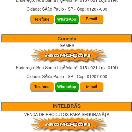
Endereço:
Rua Santa IfigÃªnia
nº:
015 / 021 Loja 019A
Cidade:
SÃ£o Paulo
-
SP
- Cep:
01207-000
Conecta
GAMES
Endereço:
Rua Santa IfigÃªnia
nº:
015 / 021 Loja 010D
Cidade:
SÃ£o Paulo
-
SP
- Cep:
01207-000
INTELBRÃS
VENDA DE PRODUTOS PARA SEGURANÃ‡A