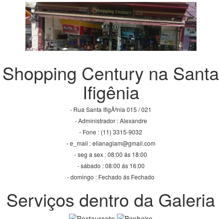
Shopping Century na Santa
Ifigênia
- Rua Santa IfigÃªnia 015 / 021
- Administrador : Alexandre
- Fone : (11) 3315-9032
- e_mail : elianagiam@gmail.com
- seg a sex : 08:00 ás 18:00
- sábado : 08:00 ás 16:00
- domingo : Fechado ás Fechado
Serviços dentro da Galeria