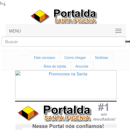
ï»¿
MENU
Fale conosco
Como chegar
Notícias
Área do lojista
Anuncie