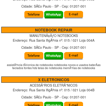
Cidade:
SÃ£o Paulo
-
SP
- Cep:
01207-001
NOTEBOOK REPAIR
MANUTENÃ‡ÃƒO NOTEBOOKS
Endereço:
Rua Santa IfigÃªnia
nº:
015 / 021 Loja 004A
Cidade:
SÃ£o Paulo
-
SP
- Cep:
01207-001
assistÃªncia tÃ©cnica de notebooks notebooks novos e usados baterÃ­as
teclados fontes hds telas de notebooks memÃ³rias de notebooks
X ELETRONICOS
ACESSÃ“RIOS ELETRÃ”NICOS
Endereço:
Rua Santa IfigÃªnia
nº:
015 / 021 Loja 004B
Cidade:
SÃ£o Paulo
-
SP
- Cep:
01207-001