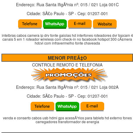
Endereço:
Rua Santa IfigÃªnia
nº:
015 / 021 Loja 001C
Cidade:
SÃ£o Paulo
-
SP
- Cep:
01207-001
intelbras cabos camera ip drv fonte gaiolas hd interfones roteadores dvr topcam 4
canais 5 em 1 roteador wireless com check-in no facebook hotspot 300 cÃ¢mera
hdcvi com infravermelho fonte chaveada
MENOR PREÃ‡O
CONTROLE REMOTO E TELEFONIA
Endereço:
Rua Santa IfigÃªnia
nº:
015 / 021 Loja 002A
Cidade:
SÃ£o Paulo
-
SP
- Cep:
01207-001
venda e conserto cabos usb hdmi gps acessÃ³rios para tablets hd externo fones
carregadores transformador de energia