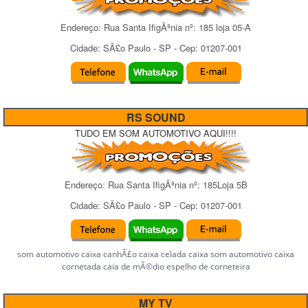
Endereço:
Rua Santa IfigÃªnia
nº:
185 loja 05-A
Cidade:
SÃ£o Paulo
-
SP
- Cep:
01207-001
RS SOUND
TUDO EM SOM AUTOMOTIVO AQUI!!!!
Endereço:
Rua Santa IfigÃªnia
nº:
185Loja 5B
Cidade:
SÃ£o Paulo
-
SP
- Cep:
01207-001
som automotivo caixa canhÃ£o caixa celada caixa som automotivo caixa
cornetada caia de mÃ©dio espelho de corneteira
MY TV