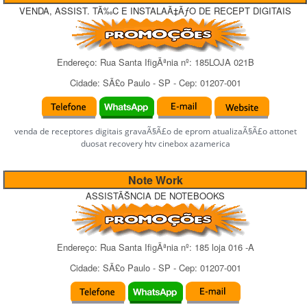
VENDA, ASSIST. TÃ‰C E INSTALAÃ‡ÃƒO DE RECEPT DIGITAIS
Endereço:
Rua Santa IfigÃªnia
nº:
185LOJA 021B
Cidade:
SÃ£o Paulo
-
SP
- Cep:
01207-001
venda de receptores digitais gravaÃ§Ã£o de eprom atualizaÃ§Ã£o attonet
duosat recovery htv cinebox azamerica
Note Work
ASSISTÃŠNCIA DE NOTEBOOKS
Endereço:
Rua Santa IfigÃªnia
nº:
185 loja 016 -A
Cidade:
SÃ£o Paulo
-
SP
- Cep:
01207-001