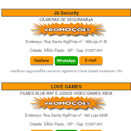
Jb Security
CÃ‚MERAS DE SEGURANÃ‡A
Endereço:
Rua Santa IfigÃªnia
nº:
185Loja 01-B
Cidade:
SÃ£o Paulo
-
SP
- Cep:
01207-001
intelbras seguranÃ§a cameras vigilancia it blue luatek multilaser cftv
LOVE GAMES
FILMES BLUE-RAY E JOGOS VIDEO GAMES XBOX
Endereço:
Rua Santa IfigÃªnia
nº:
185 Loja 020B
Cidade:
SÃ£o Paulo
-
SP
- Cep:
01207-001