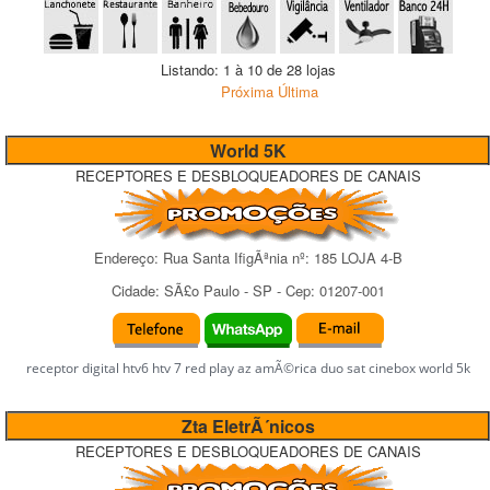
Listando: 1 à 10 de 28 lojas
Próxima
Última
World 5K
RECEPTORES E DESBLOQUEADORES DE CANAIS
Endereço:
Rua Santa IfigÃªnia
nº:
185 LOJA 4-B
Cidade:
SÃ£o Paulo
-
SP
- Cep:
01207-001
receptor digital htv6 htv 7 red play az amÃ©rica duo sat cinebox world 5k
Zta EletrÃ´nicos
RECEPTORES E DESBLOQUEADORES DE CANAIS