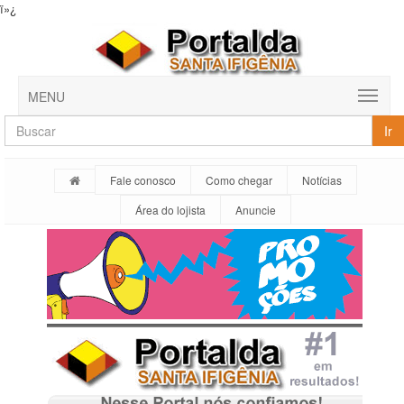
ï»¿
MENU
Ir
Fale conosco
Como chegar
Notícias
Área do lojista
Anuncie