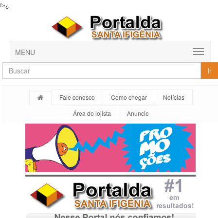
ï»¿
MENU
Ir
Fale conosco
Como chegar
Notícias
Área do lojista
Anuncie