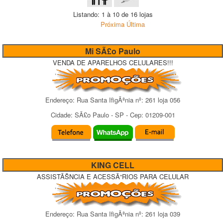
Listando: 1 à 10 de 16 lojas
Próxima
Última
Mi SÃ£o Paulo
VENDA DE APARELHOS CELULARES!!!
Endereço:
Rua Santa IfigÃªnia
nº:
261 loja 056
Cidade:
SÃ£o Paulo
-
SP
- Cep:
01209-001
KING CELL
ASSISTÃŠNCIA E ACESSÃ“RIOS PARA CELULAR
Endereço:
Rua Santa IfigÃªnia
nº:
261 loja 039