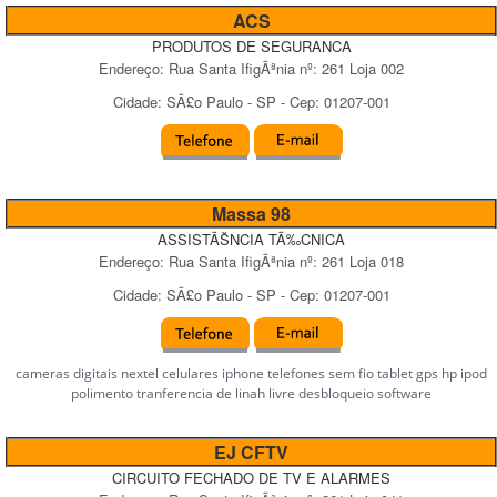
ACS
PRODUTOS DE SEGURANCA
Endereço:
Rua Santa IfigÃªnia
nº:
261 Loja 002
Cidade:
SÃ£o Paulo
-
SP
- Cep:
01207-001
Massa 98
ASSISTÃŠNCIA TÃ‰CNICA
Endereço:
Rua Santa IfigÃªnia
nº:
261 Loja 018
Cidade:
SÃ£o Paulo
-
SP
- Cep:
01207-001
cameras digitais nextel celulares iphone telefones sem fio tablet gps hp ipod
polimento tranferencia de linah livre desbloqueio software
EJ CFTV
CIRCUITO FECHADO DE TV E ALARMES