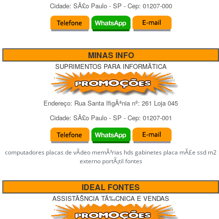
Cidade:
SÃ£o Paulo
-
SP
- Cep:
01207-000
MINAS INFO
SUPRIMENTOS PARA INFORMÃTICA
Endereço:
Rua Santa IfigÃªnia
nº:
261 Loja 045
Cidade:
SÃ£o Paulo
-
SP
- Cep:
01207-001
computadores placas de vÃ­deo memÃ³rias hds gabinetes placa mÃ£e ssd m2
externo portÃ¡til fontes
IDEAL FONTES
ASSISTÃŠNCIA TÃ‰CNICA E VENDAS