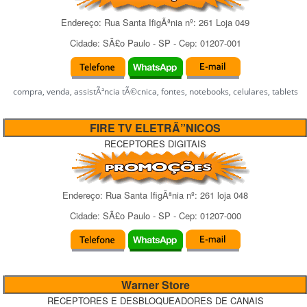
Endereço:
Rua Santa IfigÃªnia
nº:
261 Loja 049
Cidade:
SÃ£o Paulo
-
SP
- Cep:
01207-001
compra, venda, assistÃªncia tÃ©cnica, fontes, notebooks, celulares, tablets
FIRE TV ELETRÃ”NICOS
RECEPTORES DIGITAIS
Endereço:
Rua Santa IfigÃªnia
nº:
261 loja 048
Cidade:
SÃ£o Paulo
-
SP
- Cep:
01207-000
Warner Store
RECEPTORES E DESBLOQUEADORES DE CANAIS