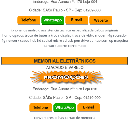
Endereço:
Rua Aurora
nº:
178 Loja 004
Cidade:
SÃ£o Paulo
-
SP
- Cep:
01209-000
iphone ios android assistencia tecnica especializada cabos originais
homologados troca de bateria troca display troca de vidro modem 4g roteador
4g network cabos hub hd ssd sd micro sd usb pen drive sumup sum up maquina
cartao suporte carro moto
MEMORIAL ELETRÃ”NICOS
ATACADO E VAREJO
Endereço:
Rua Aurora
nº:
178 Loja 018
Cidade:
SÃ£o Paulo
-
SP
- Cep:
01210-000
conversores pilhas cartao de memoria