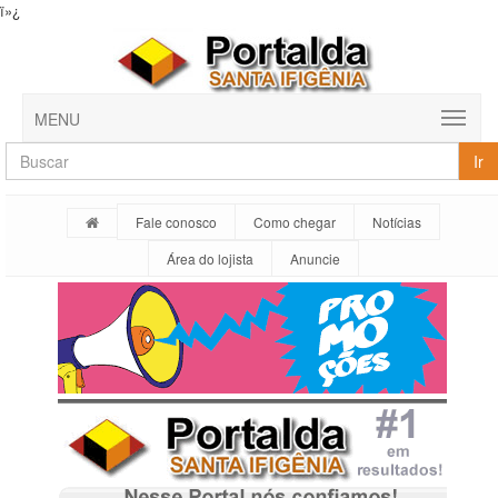
ï»¿
MENU
Ir
Fale conosco
Como chegar
Notícias
Área do lojista
Anuncie