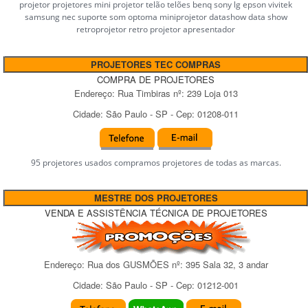
projetor projetores mini projetor telão telões benq sony lg epson vivitek
samsung nec suporte som optoma miniprojetor datashow data show
retroprojetor retro projetor apresentador
PROJETORES TEC COMPRAS
COMPRA DE PROJETORES
Endereço:
Rua Timbiras
nº:
239 Loja 013
Cidade:
São Paulo
-
SP
- Cep:
01208-011
95 projetores usados compramos projetores de todas as marcas.
MESTRE DOS PROJETORES
VENDA E ASSISTÊNCIA TÉCNICA DE PROJETORES
Endereço:
Rua dos GUSMÕES
nº:
395 Sala 32, 3 andar
Cidade:
São Paulo
-
SP
- Cep:
01212-001