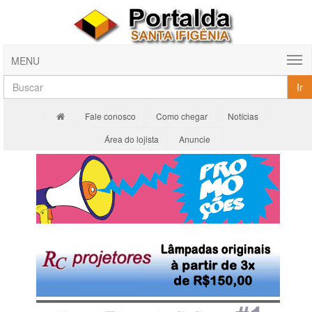
MENU
Ir
Fale conosco
Como chegar
Notícias
Área do lojista
Anuncie