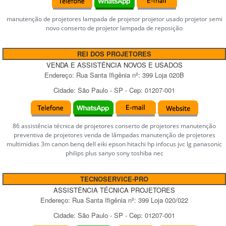
manutenção de projetores lampada de projetor projetor usado projetor semi
novo conserto de projetor lampada de reposição
REI DOS PROJETORES
VENDA E ASSISTÊNCIA NOVOS E USADOS
Endereço:
Rua Santa Ifigênia
nº:
399 Loja 020B
Cidade:
São Paulo
-
SP
- Cep:
01207-001
86 assistência técnica de projetores conserto de projetores manutenção
preventiva de projetores venda de lâmpadas manutenção de projetores
multimidias 3m canon benq dell eiki epson hitachi hp infocus jvc lg panasonic
philips plus sanyo sony toshiba nec
TECNOSERVICE-PRO
ASSISTÊNCIA TÉCNICA PROJETORES
Endereço:
Rua Santa Ifigênia
nº:
399 Loja 020/022
Cidade:
São Paulo
-
SP
- Cep:
01207-001