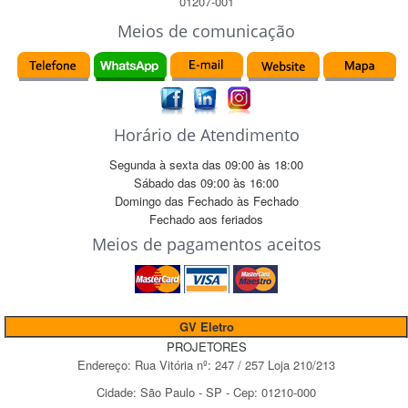
01207-001
Meios de comunicação
Horário de Atendimento
Segunda à sexta das
09:00
às
18:00
Sábado das
09:00
às
16:00
Domingo das
Fechado
às
Fechado
Fechado
aos feriados
Meios de pagamentos aceitos
GV Eletro
PROJETORES
Endereço:
Rua Vitória
nº:
247 / 257 Loja 210/213
Cidade:
São Paulo
-
SP
- Cep:
01210-000