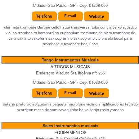
Cidade:
São Paulo
-
SP
- Cep:
01208-000
clarineta trompete clarone cello flauta transversal tuba contra baixo acústico
violino trombonito bombardino euphonium trombone de pisto trombone de
vara sax alto saxofone sax sopranino sax soprano violoncelo bocal para
trombone e trompete boquilhas
Tango Instrumentos Musicais
ARTIGOS MUSICAIS
Endereço:
Viaduto Sta Ifigênia
nº:
255
Cidade:
São Paulo
-
SP
- Cep:
01033-050
bateria prato violão guitarra baqueta microfone violino amplificadores teclado
acordeon mesa de som cavaquinho baixo banjo casio yamaha
Sales Instrumentos musicais
EQUIPAMENTOS
Endereço:
Rua General Osório
nº:
136