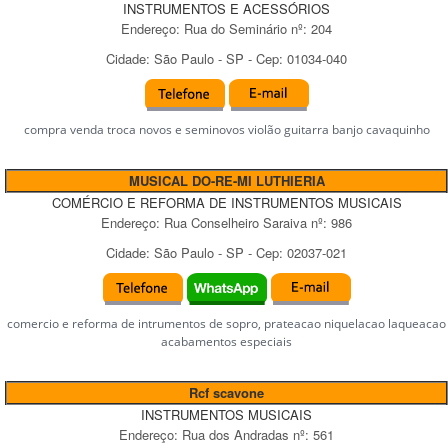
INSTRUMENTOS E ACESSÓRIOS
Endereço:
Rua do Seminário
nº:
204
Cidade:
São Paulo
-
SP
- Cep:
01034-040
compra venda troca novos e seminovos violão guitarra banjo cavaquinho
MUSICAL DO-RE-MI LUTHIERIA
COMÉRCIO E REFORMA DE INSTRUMENTOS MUSICAIS
Endereço:
Rua Conselheiro Saraiva
nº:
986
Cidade:
São Paulo
-
SP
- Cep:
02037-021
comercio e reforma de intrumentos de sopro, prateacao niquelacao laqueacao
acabamentos especiais
Rcf scavone
INSTRUMENTOS MUSICAIS
Endereço:
Rua dos Andradas
nº:
561