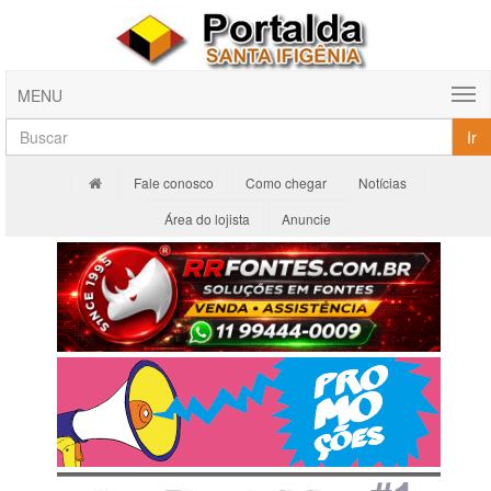
MENU
Ir
Fale conosco
Como chegar
Notícias
Área do lojista
Anuncie