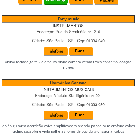
Tony music
INSTRUMENTOS
Endereço:
Rua do Seminário
nº:
216
Cidade:
São Paulo
-
SP
- Cep:
01034-040
violão teclado gaita viola flauta piano compra venda troca conserto locação
ritmos
Harmônica Santana
INSTRUMENTOS MUSICAIS
Endereço:
Viaduto Sta Ifigênia
nº:
291
Cidade:
São Paulo
-
SP
- Cep:
01033-050
violão guitarra acordeão caixa amplificadora teclado pandeiro microfone cabos
violino saxsofone viola palhetas fones de ouvido profissional cabos