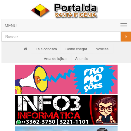
MENU
Ir
Fale conosco
Como chegar
Notícias
Área do lojista
Anuncie