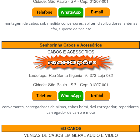
Cidade:
São Paulo
-
SP
- Cep:
01207-001
montagem de cabos sob medida conversores, spliter, distribuidores, antenas,
cftv, suporte de tv e etc
Senhorinha Cabos e Acessórios
CABOS E ACESSÓRIOS
Endereço:
Rua Santa Ifigênia
nº:
373 Loja 032
Cidade:
São Paulo
-
SP
- Cep:
01207-001
conversores, carregadores de pilhas, cabos hdmi, dvd carregador, repetidores,
carregador de carro e moto
ED CABOS
VENDAS DE CABOS EM GERAL AUDIO E VIDEO