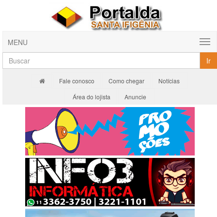
MENU
Ir
Fale conosco
Como chegar
Notícias
Área do lojista
Anuncie