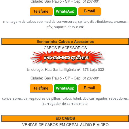
Cidade:
São Paulo
-
SP
- Cep:
01207-001
montagem de cabos sob medida conversores, spliter, distribuidores, antenas,
cftv, suporte de tv e etc
Senhorinha Cabos e Acessórios
CABOS E ACESSÓRIOS
Endereço:
Rua Santa Ifigênia
nº:
373 Loja 032
Cidade:
São Paulo
-
SP
- Cep:
01207-001
conversores, carregadores de pilhas, cabos hdmi, dvd carregador, repetidores,
carregador de carro e moto
ED CABOS
VENDAS DE CABOS EM GERAL AUDIO E VIDEO