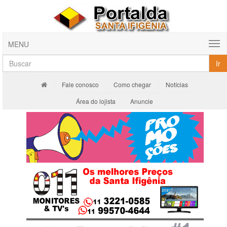
MENU
Ir
Fale conosco
Como chegar
Notícias
Área do lojista
Anuncie