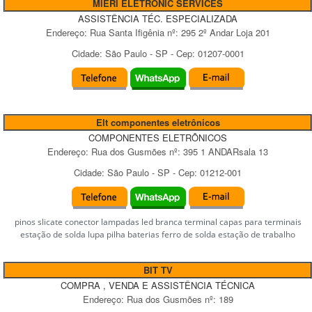
MIERI ELETRONIC SERVICES
ASSISTÊNCIA TÉC. ESPECIALIZADA
Endereço:
Rua Santa Ifigênia
nº:
295 2º Andar Loja 201
Cidade:
São Paulo
-
SP
- Cep:
01207-0001
Elt componentes eletrônicos
COMPONENTES ELETRÔNICOS
Endereço:
Rua dos Gusmões
nº:
395 1 ANDARsala 13
Cidade:
São Paulo
-
SP
- Cep:
01212-001
pinos slicate conector lampadas led branca terminal capas para terminais
estação de solda lupa pilha baterias ferro de solda estação de trabalho
BIT TV
COMPRA , VENDA E ASSISTÊNCIA TÉCNICA
Endereço:
Rua dos Gusmões
nº:
189