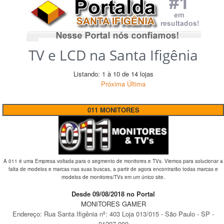
TV e LCD na Santa Ifigênia
Listando: 1 à 10 de 14 lojas
Próxima
Última
011 MONITORES
A 011 é uma Empresa voltada para o segmento de monitores e TVs. Viemos para solucionar a
falta de modelos e marcas nas suas buscas, a partir de agora encontrarão todas marcas e
modelos de monitores/TVs em um único site.
Desde 09/08/2018 no Portal
MONITORES GAMER
Endereço:
Rua Santa Ifigênia
nº:
403 Loja 013/015
-
São Paulo
-
SP
-
01207-000