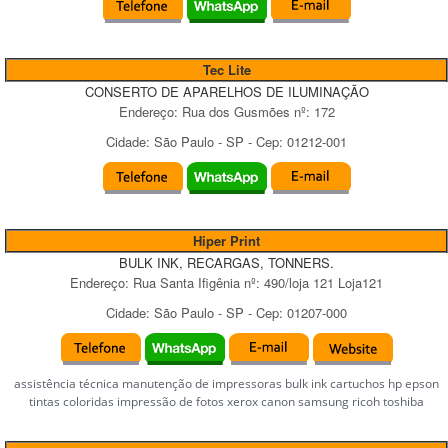
Tec Lite
CONSERTO DE APARELHOS DE ILUMINAÇÃO
Endereço:
Rua dos Gusmões
nº:
172
Cidade:
São Paulo
-
SP
- Cep:
01212-001
Hiper Print
BULK INK, RECARGAS, TONNERS.
Endereço:
Rua Santa Ifigênia
nº:
490/loja 121 Loja121
Cidade:
São Paulo
-
SP
- Cep:
01207-000
assistência técnica manutenção de impressoras bulk ink cartuchos hp epson
tintas coloridas impressão de fotos xerox canon samsung ricoh toshiba