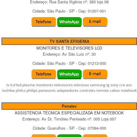
Endereço:
Rua Santa Ifigênia
nº:
383 loja 08
Cidade:
São Paulo
-
SP
- Cep:
01207-001
TV SANTA EFIGENIA
MONITORES E TELEVISORES LCD
Endereço:
Av São Luís
nº:
30
Cidade:
São Paulo
-
SP
- Cep:
01213-000
tv lcd led plasma monitores televisores televisao samsung lg sony cce aoc
toshiba philco philips panasonic adaptadores controles remoto cabos notebook
Penatec
ASSISTÊNCIA TÉCNICA ESPECIALIZADA EM NOTEBOOK
Endereço:
Av Dr. Timóteo Penteado
nº:
005 Loja 007
Cidade:
Guarulhos
-
SP
- Cep:
07094-000