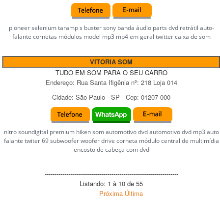
pioneer selenium taramp s buster sony banda áudio parts dvd retrátil auto-
falante cornetas módulos model mp3 mp4 em geral twitter caixa de som
VITORIA SOM
TUDO EM SOM PARA O SEU CARRO
Endereço:
Rua Santa Ifigênia
nº:
218 Loja 014
Cidade:
São Paulo
-
SP
- Cep:
01207-000
nitro soundigital premium hiken som automotivo dvd automotivo dvd mp3 auto
falante twiter 69 subwoofer woofer drive corneta módulo central de multimídia
encosto de cabeça com dvd
--------------------------------------------------------------------
Listando: 1 à 10 de 55
Próxima
Última