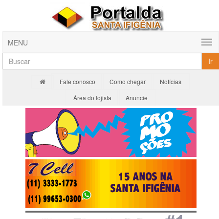
MENU
Ir
Fale conosco
Como chegar
Notícias
Área do lojista
Anuncie