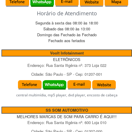
Horário de Atendimento
Segunda à sexta das
08:00
às
18:00
Sábado das
08:00
às
13:00
Domingo das
Fechado
às
Fechado
Fechado
aos feriados
Voolt Infotainment
ELETRÔNICOS
Endereço:
Rua Santa Ifigênia
nº:
373 Loja 022
Cidade:
São Paulo
-
SP
- Cep:
01207-001
central multimídia, mp5 player, dvd player, encosto de cabeça
SS SOM AUTOMOTIVO
MELHORES MARCAS DE SOM PARA CARRO É AQUI!!!
Endereço:
Rua Santa Ifigênia
nº:
600 Loja 010
Cidade:
São Paulo
-
SP
- Cep:
01207-000