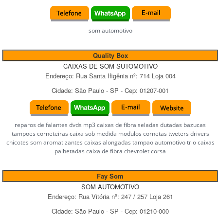
som automotivo
Quality Box
CAIXAS DE SOM SUTOMOTIVO
Endereço:
Rua Santa Ifigênia
nº:
714 Loja 004
Cidade:
São Paulo
-
SP
- Cep:
01207-001
reparos de falantes dvds mp3 caixas de fibra seladas dutadas bazucas
tampoes corneteiras caixa sob medida modulos cornetas tweters drivers
chicotes som aromatizantes caixas alongadas tampao automotivo trio caixas
palhetadas caixa de fibra chevrolet corsa
Fay Som
SOM AUTOMOTIVO
Endereço:
Rua Vitória
nº:
247 / 257 Loja 261
Cidade:
São Paulo
-
SP
- Cep:
01210-000